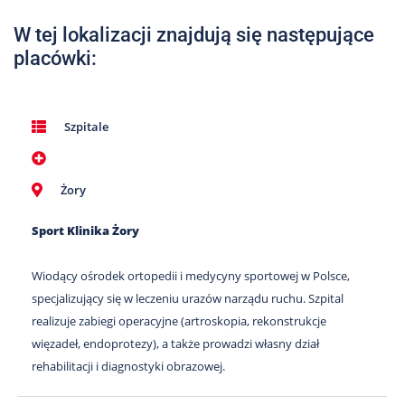
Nas
W tej lokalizacji znajdują się następujące
Kariera
placówki:
Galeria
Kontakt
Szpitale
801
Żory
502
302
Sport Klinika Żory
Wiodący ośrodek ortopedii i medycyny sportowej w Polsce,
specjalizujący się w leczeniu urazów narządu ruchu. Szpital
realizuje zabiegi operacyjne (artroskopia, rekonstrukcje
więzadeł, endoprotezy), a także prowadzi własny dział
rehabilitacji i diagnostyki obrazowej.