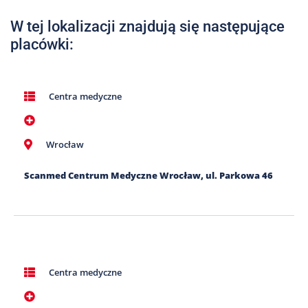
Nas
W tej lokalizacji znajdują się następujące
Kariera
placówki:
Galeria
Kontakt
Centra medyczne
801
Wrocław
502
302
Scanmed Centrum Medyczne Wrocław, ul. Parkowa 46
Centra medyczne