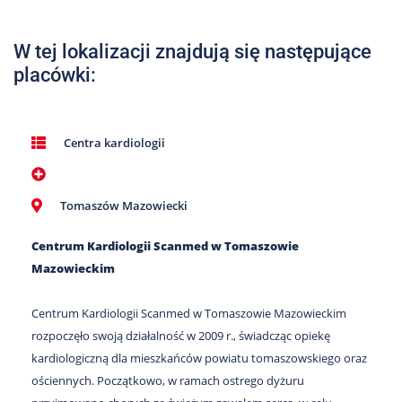
Nas
Kariera
W tej lokalizacji znajdują się następujące
placówki:
Galeria
Kontakt
Centra kardiologii
801
502
Tomaszów Mazowiecki
302
Centrum Kardiologii Scanmed w Tomaszowie
Mazowieckim
Centrum Kardiologii Scanmed w Tomaszowie Mazowieckim
rozpoczęło swoją działalność w 2009 r., świadcząc opiekę
kardiologiczną dla mieszkańców powiatu tomaszowskiego oraz
ościennych. Początkowo, w ramach ostrego dyżuru