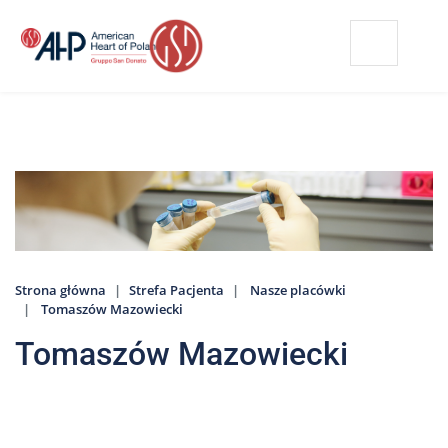
Przejdź
Wyszukiwarka
Kontakt
do
treści
Nasze
placówki
Strefa
Pacjenta
Edukacja
Pacjenta
Strona główna
Strefa Pacjenta
Nasze placówki
O
Tomaszów Mazowiecki
nas
Tomaszów Mazowiecki
Marki
AHP
Media
o