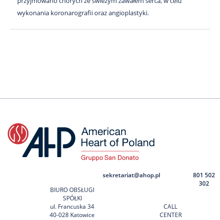
przyjmowano chorych ze świeżym zawałem serca, w celu
wykonania koronarografii oraz angioplastyki.
sekretariat@ahop.pl
801 502
302
BIURO OBSŁUGI
SPÓŁKI
ul. Francuska 34
CALL
40-028 Katowice
CENTER