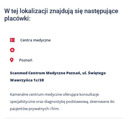
Nas
W tej lokalizacji znajdują się następujące
Kariera
placówki:
Galeria
Kontakt
Centra medyczne
801
Poznań
502
302
Scanmed Centrum Medyczne Poznań, ul. Świętego
Wawrzyńca 1c/38
Kameralne centrum medyczne oferujące konsultacje
specjalistyczne oraz diagnostykę podstawową, skierowane do
pacjentów prywatnych i firm.