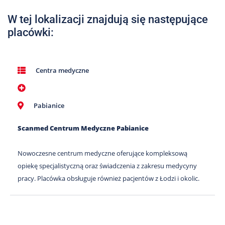
Nas
W tej lokalizacji znajdują się następujące
Kariera
placówki:
Galeria
Kontakt
Centra medyczne
801
Pabianice
502
302
Scanmed Centrum Medyczne Pabianice
Nowoczesne centrum medyczne oferujące kompleksową
opiekę specjalistyczną oraz świadczenia z zakresu medycyny
pracy. Placówka obsługuje również pacjentów z Łodzi i okolic.