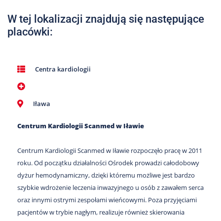
Nas
W tej lokalizacji znajdują się następujące
Kariera
placówki:
Galeria
Kontakt
Centra kardiologii
801
Iława
502
302
Centrum Kardiologii Scanmed w Iławie
Centrum Kardiologii Scanmed w Iławie rozpoczęło pracę w 2011
roku. Od początku działalności Ośrodek prowadzi całodobowy
dyżur hemodynamiczny, dzięki któremu możliwe jest bardzo
szybkie wdrożenie leczenia inwazyjnego u osób z zawałem serca
oraz innymi ostrymi zespołami wieńcowymi. Poza przyjęciami
pacjentów w trybie nagłym, realizuje również skierowania