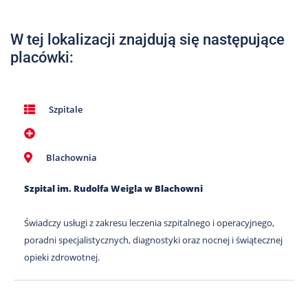
Nas
Kariera
W tej lokalizacji znajdują się następujące
placówki:
Galeria
Kontakt
Szpitale
801
502
Blachownia
302
Szpital im. Rudolfa Weigla w Blachowni
Świadczy usługi z zakresu leczenia szpitalnego i operacyjnego,
poradni specjalistycznych, diagnostyki oraz nocnej i świątecznej
opieki zdrowotnej.