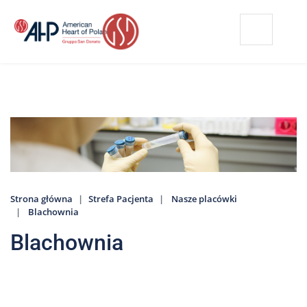
Przejdź
Wyszukiwarka
Kontakt
do
treści
Nasze
placówki
Strefa
Pacjenta
Edukacja
Pacjenta
Strona główna
Strefa Pacjenta
Nasze placówki
O
Blachownia
nas
Blachownia
Marki
AHP
Media
o