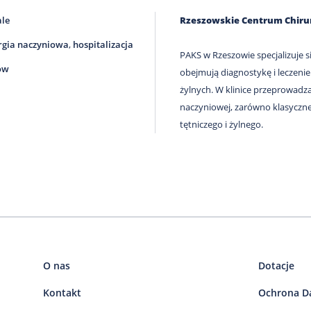
ale
Rzeszowskie Centrum Chirur
rgia naczyniowa
,
hospitalizacja
PAKS w Rzeszowie specjalizuje 
ów
obejmują diagnostykę i leczenie
żylnych. W klinice przeprowadza
naczyniowej, zarówno klasyczne
tętniczego i żylnego.
O nas
Dotacje
Kontakt
Ochrona D