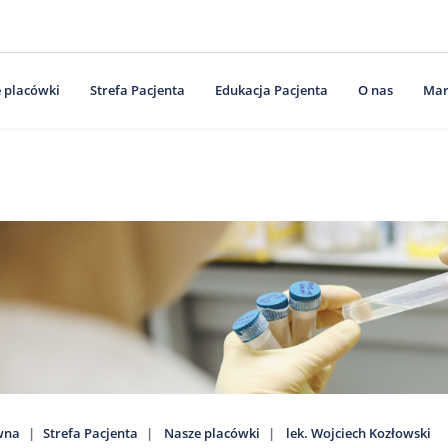
 placówki
Strefa Pacjenta
Edukacja Pacjenta
O nas
Mar
wna
Strefa Pacjenta
Nasze placówki
lek. Wojciech Kozłowski