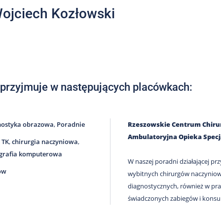
Wojciech Kozłowski
 przyjmuje w następujących placówkach:
nostyka obrazowa
,
Poradnie
Rzeszowskie Centrum Chirur
Ambulatoryjna Opieka Specj
 TK
,
chirurgia naczyniowa
,
grafia komputerowa
W naszej poradni działającej prz
ów
wybitnych chirurgów naczynio
diagnostycznych, również w pra
świadczonych zabiegów i konsult