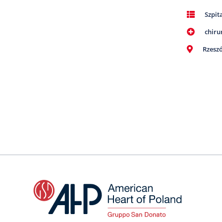
Szpit
chiru
Rzesz