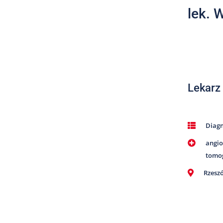
lek. 
Lekarz
Diag
angio
tomo
Rzesz