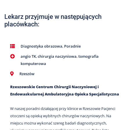
Nas
Kariera
Lekarz przyjmuje w następujących
placówkach:
Galeria
Kontakt
Diagnostyka obrazowa
,
Poradnie
angio TK
,
chirurgia naczyniowa
,
tomografia
801
502
komputerowa
302
Rzeszów
Rzeszowskie Centrum Chirurgii Naczyniowej i
Endowaskularnej Ambulatoryjna Opieka Specjalistyczna
W naszej poradni działającej przy klinice w Rzeszowie Pacjenci
otoczeni są opieką wybitnych chirurgów naczyniowych. Na
miejscu można wykonać szereg badań diagnostycznych,