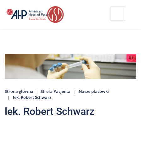
Przejdź
Wyszukiwarka
Kontakt
do
treści
Nasze
placówki
Strefa
Pacjenta
Edukacja
Pacjenta
Strona główna
Strefa Pacjenta
Nasze placówki
O
lek. Robert Schwarz
nas
lek. Robert Schwarz
Marki
AHP
Media
o