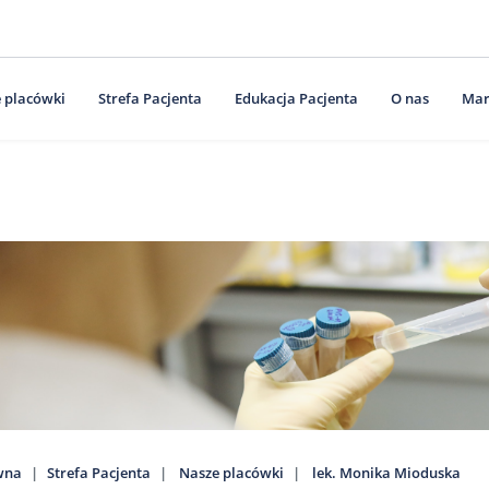
 placówki
Strefa Pacjenta
Edukacja Pacjenta
O nas
Mar
wna
Strefa Pacjenta
Nasze placówki
lek. Monika Mioduska