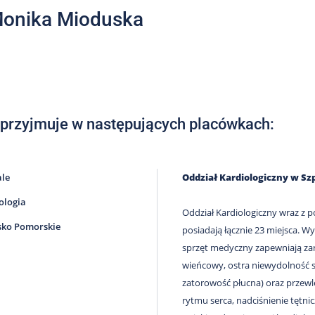
Monika Mioduska
 przyjmuje w następujących placówkach:
ale
Oddział Kardiologiczny w S
ologia
Oddział Kardiologiczny wraz 
ko Pomorskie
posiadają łącznie 23 miejsca. W
sprzęt medyczny zapewniają za
wieńcowy, ostra niewydolność se
zatorowość płucna) oraz przewl
rytmu serca, nadciśnienie tętn