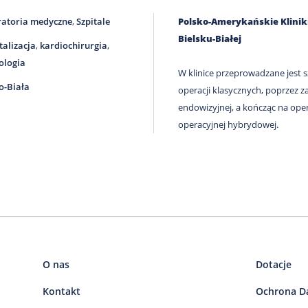
atoria medyczne
,
Szpitale
Polsko-Amerykańskie Kliniki
Bielsku-Białej
talizacja
,
kardiochirurgia
,
ologia
W klinice przeprowadzane jest 
o-Biała
operacji klasycznych, poprzez 
endowizyjnej, a kończąc na oper
operacyjnej hybrydowej.
O nas
Dotacje
Kontakt
Ochrona D