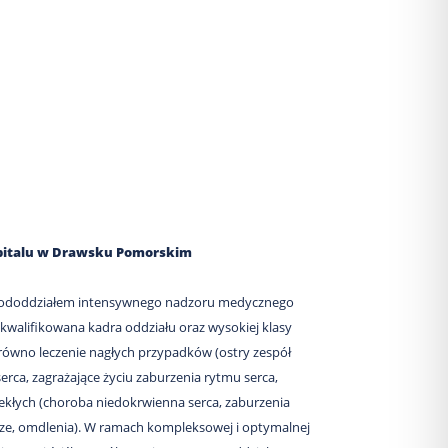
zpitalu w Drawsku Pomorskim
z pododdziałem intensywnego nadzoru medycznego
ykwalifikowana kadra oddziału oraz wysokiej klasy
równo leczenie nagłych przypadków (ostry zespół
rca, zagrażające życiu zaburzenia rytmu serca,
ekłych (choroba niedokrwienna serca, zaburzenia
icze, omdlenia). W ramach kompleksowej i optymalnej