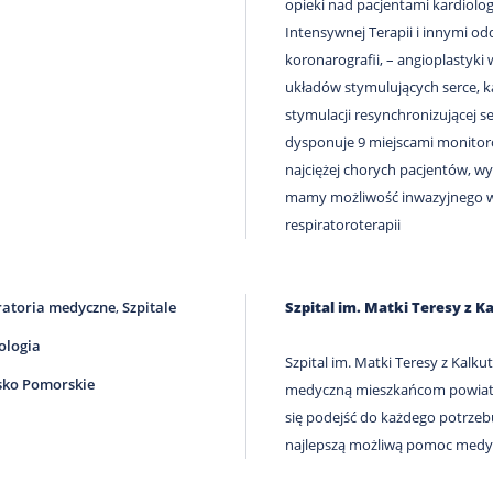
opieki nad pacjentami kardiolo
Intensywnej Terapii i innymi od
koronarografii, – angioplastyki 
układów stymulujących serce, 
stymulacji resynchronizującej 
dysponuje 9 miejscami monitor
najciężej chorych pacjentów, wy
mamy możliwość inwazyjnego ws
respiratoroterapii
atoria medyczne
,
Szpitale
Szpital im. Matki Teresy z
ologia
Szpital im. Matki Teresy z Kalk
ko Pomorskie
medyczną mieszkańcom powiatu 
się podejść do każdego potrze
najlepszą możliwą pomoc medy