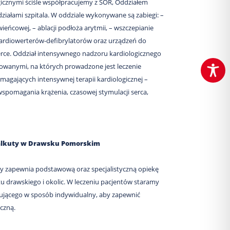
gicznymi ściśle współpracujemy z SOR, Oddziałem
działami szpitala. W oddziale wykonywane są zabiegi: –
wieńcowej, – ablacji podłoża arytmii, – wszczepianie
kardiowerterów-defibrylatorów oraz urządzeń do
serce. Oddział intensywnego nadzoru kardiologicznego
owanymi, na których prowadzone jest leczenie
magających intensywnej terapii kardiologicznej –
pomagania krążenia, czasowej stymulacji serca,
 Kalkuty w Drawsku Pomorskim
uty zapewnia podstawową oraz specjalistyczną opiekę
drawskiego i okolic. W leczeniu pacjentów staramy
bującego w sposób indywidualny, aby zapewnić
czną.