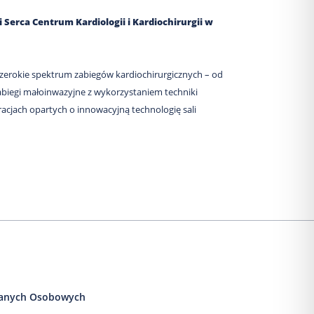
 Serca Centrum Kardiologii i Kardiochirurgii w
szerokie spektrum zabiegów kardiochirurgicznych – od
zabiegi małoinwazyjne z wykorzystaniem techniki
acjach opartych o innowacyjną technologię sali
anych Osobowych