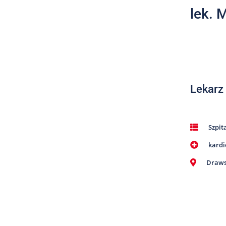
lek. 
Lekarz
Szpit
kardi
Draws