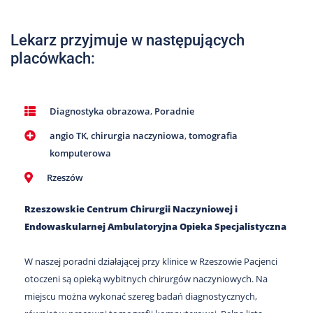
Nas
Kariera
Lekarz przyjmuje w następujących
placówkach:
Galeria
Kontakt
Diagnostyka obrazowa
,
Poradnie
angio TK
,
chirurgia naczyniowa
,
tomografia
801
502
komputerowa
302
Rzeszów
Rzeszowskie Centrum Chirurgii Naczyniowej i
Endowaskularnej Ambulatoryjna Opieka Specjalistyczna
W naszej poradni działającej przy klinice w Rzeszowie Pacjenci
otoczeni są opieką wybitnych chirurgów naczyniowych. Na
miejscu można wykonać szereg badań diagnostycznych,