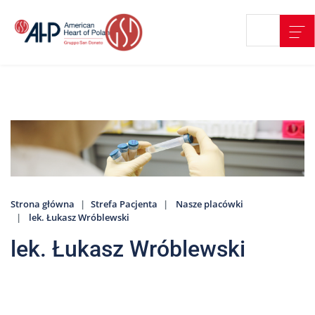
Przejdź
Wyszukiwarka
Kontakt
do
treści
Nasze
placówki
Strefa
Pacjenta
Edukacja
Pacjenta
Strona główna
Strefa Pacjenta
Nasze placówki
O
lek. Łukasz Wróblewski
nas
lek. Łukasz Wróblewski
Marki
AHP
Media
o