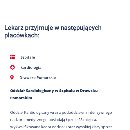
Nas
Kariera
Galeria
Lekarz przyjmuje w następujących
placówkach:
Kontakt
801
Szpitale
502
kardiologia
302
Drawsko Pomorskie
Oddział Kardiologiczny w Szpitalu w Drawsku
Pomorskim
Oddział Kardiologiczny wraz z pododdziałem intensywnego
nadzoru medycznego posiadają łącznie 23 miejsca.
Wykwalifikowana kadra oddziału oraz wysokiej klasy sprzęt