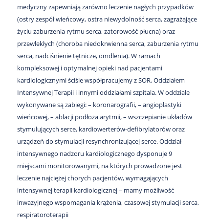
medyczny zapewniają zarówno leczenie nagłych przypadków
(ostry zespół wieńcowy, ostra niewydolność serca, zagrażające
życiu zaburzenia rytmu serca, zatorowość płucna) oraz
przewlekłych (choroba niedokrwienna serca, zaburzenia rytmu
serca, nadciśnienie tętnicze, omdlenia). W ramach
kompleksowej i optymalnej opieki nad pacjentami
kardiologicznymi ściśle współpracujemy z SOR, Oddziałem
Intensywnej Terapii i innymi oddziałami szpitala. W oddziale
wykonywane są zabiegi: – koronarografii, – angioplastyki
wieńcowej, – ablacji podłoża arytmii, – wszczepianie układów
stymulujących serce, kardiowerterów-defibrylatorów oraz
urządzeń do stymulacji resynchronizującej serce. Oddział
intensywnego nadzoru kardiologicznego dysponuje 9
miejscami monitorowanymi, na których prowadzone jest
leczenie najciężej chorych pacjentów, wymagających
intensywnej terapii kardiologicznej – mamy możliwość
inwazyjnego wspomagania krążenia, czasowej stymulacji serca,
respiratoroterapii