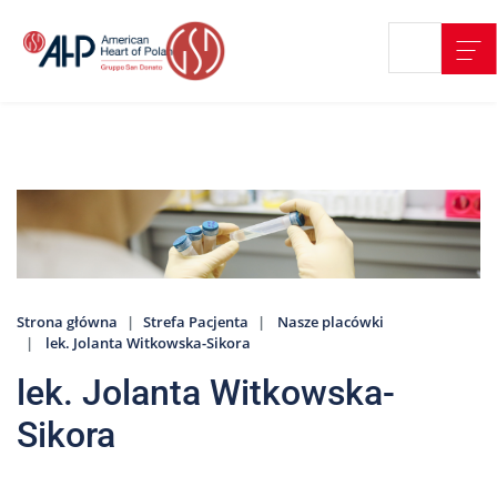
Przejdź
Wyszukiwarka
Kontakt
do
treści
Nasze
placówki
Strefa
Pacjenta
Edukacja
Pacjenta
Strona główna
Strefa Pacjenta
Nasze placówki
O
lek. Jolanta Witkowska-Sikora
nas
lek. Jolanta Witkowska-
Marki
AHP
Sikora
Media
o