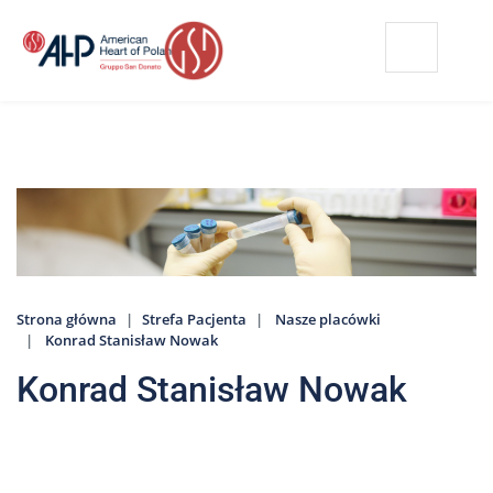
Przejdź
Wyszukiwarka
Kontakt
do
treści
Nasze
placówki
Strefa
Pacjenta
Edukacja
Pacjenta
Strona główna
Strefa Pacjenta
Nasze placówki
O
Konrad Stanisław Nowak
nas
Konrad Stanisław Nowak
Marki
AHP
Media
o