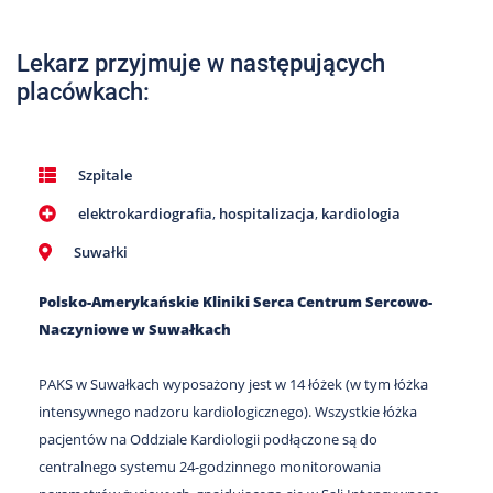
Nas
Kariera
Lekarz przyjmuje w następujących
placówkach:
Galeria
Kontakt
Szpitale
elektrokardiografia
,
hospitalizacja
,
kardiologia
801
502
Suwałki
302
Polsko-Amerykańskie Kliniki Serca Centrum Sercowo-
Naczyniowe w Suwałkach
PAKS w Suwałkach wyposażony jest w 14 łóżek (w tym łóżka
intensywnego nadzoru kardiologicznego). Wszystkie łóżka
pacjentów na Oddziale Kardiologii podłączone są do
centralnego systemu 24-godzinnego monitorowania