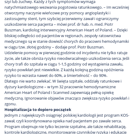
szyi lub żuchwy. Każdy z tych symptomów wymaga
natychmiastowego wezwania pogotowia ratunkowego. – Im wcześniej
otworzymy naczynie wieńcowe przy pomocy angioplastyki i
zastosujemy stent, tym szybciej przerwiemy zawał i ograniczymy
uszkodzenie serca pacjenta – mówi prof. dr hab. n. med. Piotr
Buszman, kardiolog interwencyjny American Heart of Poland. – Dzięki
bliskiej odległości od pacjentów w regionach, zespoły ratownictwa
medycznego są w stanie dowieźć chorych do pracowni hemodynamiki
w ciągu tzw. złotej godziny – dodaje prof. Piotr Buszman.
Udzielenie pomocy w pierwszej godzinie od incydentu nie tylko ratuje
życie, ale także obniża ryzyko nieodwracalnego uszkodzenia serca. Jeśli
chory trafi do szpitala w ciągu 1-1,5 godziny od wystąpienia zawału,
ryzyko powikłań jest niewielkie. Z każdą kolejną godziną opóźnienia
ryzyko to wzrasta nawet do 60%, a śmiertelność – do 90%.
Dlatego nie warto zwlekać. W święta szpitale, oddziały ratunkowe i
dyżury kardiologiczne – w tym 32 pracownie hemodynamiczne
American Heart of Poland i Scanmed zapewniają pełną opiekę
medyczną. Ignorowanie objawów znacząco zwiększa ryzyko powikłań i
zgonu.
Hospitalizacja to dopiero początek
Jednym z największych osiągnięć polskiej kardiologii jest program KOS-
zawał, czyli koordynowana opieka nad pacjentem po zawale serca.
Program obejmuje nie tylko leczenie szpitalne, ale także rehabilitację,
kontrole kardiologiczne, monitorowanie czynników ryzyka i edukację