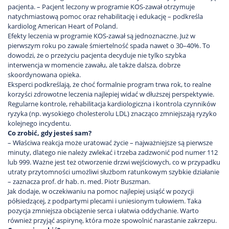
pacjenta. – Pacjent leczony w programie KOS-zawał otrzymuje
natychmiastową pomoc oraz rehabilitację i edukację – podkreśla
kardiolog American Heart of Poland.
Efekty leczenia w programie KOS-zawał są jednoznaczne. Już w
pierwszym roku po zawale śmiertelność spada nawet o 30–40%. To
dowodzi, że o przeżyciu pacjenta decyduje nie tylko szybka
interwencja w momencie zawału, ale także dalsza, dobrze
skoordynowana opieka.
Eksperci podkreślają, że choć formalnie program trwa rok, to realne
korzyści zdrowotne leczenia najlepiej widać w dłuższej perspektywie.
Regularne kontrole, rehabilitacja kardiologiczna i kontrola czynników
ryzyka (np. wysokiego cholesterolu LDL) znacząco zmniejszają ryzyko
kolejnego incydentu.
Co zrobić, gdy jesteś sam?
– Właściwa reakcja może uratować życie – najważniejsze są pierwsze
minuty, dlatego nie należy zwlekać i trzeba zadzwonić pod numer 112
lub 999. Ważne jest też otworzenie drzwi wejściowych, co w przypadku
utraty przytomności umożliwi służbom ratunkowym szybkie działanie
– zaznacza prof. dr hab. n. med. Piotr Buszman.
Jak dodaje, w oczekiwaniu na pomoc najlepiej usiąść w pozycji
półsiedzącej, z podpartymi plecami i uniesionym tułowiem. Taka
pozycja zmniejsza obciążenie serca i ułatwia oddychanie. Warto
również przyjąć aspirynę, która może spowolnić narastanie zakrzepu.