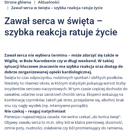
Strona główna
Aktualności
Zawał serca w święta – szybka reakcja ratuje życie
Zawał serca w święta –
szybka reakcja ratuje życie
Zawał serca nie wybiera terminu – może zdarzyć się także w
Wigilię, w Boże Narodzenie czy w długi weekend. W takiej
sytuacji kluczowe znaczenie ma szybka reakcja oraz dostęp do
dobrze zorganizowanej opieki kardiologicznej.
Święta to czas odpoczynku, rodzinnych spotkań i obfitych posiłków.
Niestety to również okres, w którym statystyki pokazują wzrost liczby
incydentów sercowo-naczyniowych. W tym czasie częściej dochodzi do
zawałów, udarów oraz zaostrzeń chorób serca. Eksperci wskazują na
kombinację czynników, takich jak stres, przejadanie się, alkohol, brak
snu czy nagły wysiłek (np. intensywne porządki).
Nie czekaj – reaguj natychmiast
Pierwsza i najważniejsza zasada: nie wolno czekać „do końca świąt”.
Objawy zawału serca to m.in. silny ból w klatce piersiowej, duszność,
zimne poty, nudności, osłabienie czy ból promieniujący do ramienia,