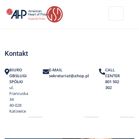
Przejdź
Wyszukiwarka
Kontakt
do
treści
Nasze
placówki
Kontakt
Strefa
Pacjenta
BIURO
E-MAIL
CALL
Edukacja
OBSŁUGI
sekretariat@ahop.pl
CENTER
Pacjenta
SPÓŁKI
801 502
ul.
302
O
Francuska
nas
34
40-028
Marki
Katowice
AHP
Media
o