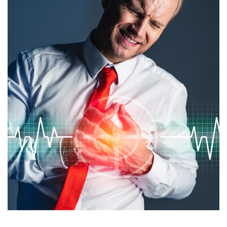
Nas
Kariera
Galeria
Kontakt
801
502
302