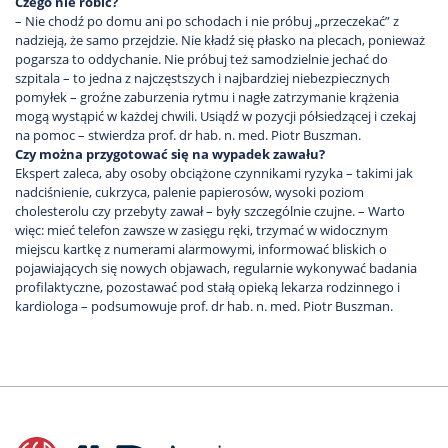
Czego nie robić?
– Nie chodź po domu ani po schodach i nie próbuj „przeczekać” z
nadzieją, że samo przejdzie. Nie kładź się płasko na plecach, ponieważ
pogarsza to oddychanie. Nie próbuj też samodzielnie jechać do
szpitala – to jedna z najczęstszych i najbardziej niebezpiecznych
pomyłek – groźne zaburzenia rytmu i nagłe zatrzymanie krążenia
mogą wystąpić w każdej chwili. Usiądź w pozycji półsiedzącej i czekaj
na pomoc – stwierdza prof. dr hab. n. med. Piotr Buszman.
Czy można przygotować się na wypadek zawału?
Ekspert zaleca, aby osoby obciążone czynnikami ryzyka – takimi jak
nadciśnienie, cukrzyca, palenie papierosów, wysoki poziom
cholesterolu czy przebyty zawał – były szczególnie czujne. – Warto
więc: mieć telefon zawsze w zasięgu ręki, trzymać w widocznym
miejscu kartkę z numerami alarmowymi, informować bliskich o
pojawiających się nowych objawach, regularnie wykonywać badania
profilaktyczne, pozostawać pod stałą opieką lekarza rodzinnego i
kardiologa – podsumowuje prof. dr hab. n. med. Piotr Buszman.