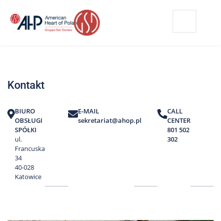
Przejdź
Wyszukiwarka
Kontakt
do
treści
Nasze
placówki
Kontakt
Strefa
Pacjenta
BIURO
E-MAIL
CALL
Edukacja
OBSŁUGI
sekretariat@ahop.pl
CENTER
Pacjenta
SPÓŁKI
801 502
ul.
302
O
Francuska
nas
34
40-028
Marki
Katowice
AHP
Media
o