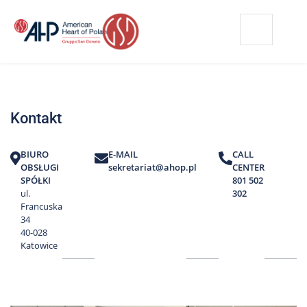
Przejdź
Wyszukiwarka
Kontakt
do
treści
Nasze
placówki
Kontakt
Strefa
Pacjenta
BIURO
E-MAIL
CALL
Edukacja
OBSŁUGI
sekretariat@ahop.pl
CENTER
Pacjenta
SPÓŁKI
801 502
ul.
302
O
Francuska
nas
34
40-028
Marki
Katowice
AHP
Media
o