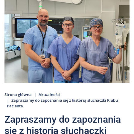
Nas
Kariera
Galeria
Kontakt
801
502
302
Strona główna
Aktualności
Zapraszamy do zapoznania się z historią słuchaczki Klubu
Pacjenta
Zapraszamy do zapoznania
się z historią słuchaczki