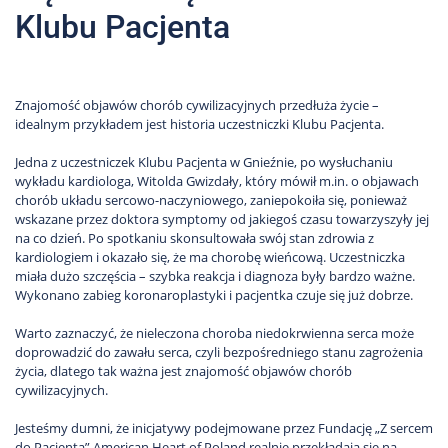
Klubu Pacjenta
Znajomość objawów chorób cywilizacyjnych przedłuża życie –
idealnym przykładem jest historia uczestniczki Klubu Pacjenta.
Jedna z uczestniczek Klubu Pacjenta w Gnieźnie, po wysłuchaniu
wykładu kardiologa, Witolda Gwizdały, który mówił m.in. o objawach
chorób układu sercowo-naczyniowego, zaniepokoiła się, ponieważ
wskazane przez doktora symptomy od jakiegoś czasu towarzyszyły jej
na co dzień. Po spotkaniu skonsultowała swój stan zdrowia z
kardiologiem i okazało się, że ma chorobę wieńcową. Uczestniczka
miała dużo szczęścia – szybka reakcja i diagnoza były bardzo ważne.
Wykonano zabieg koronaroplastyki i pacjentka czuje się już dobrze.
Warto zaznaczyć, że nieleczona choroba niedokrwienna serca może
doprowadzić do zawału serca, czyli bezpośredniego stanu zagrożenia
życia, dlatego tak ważna jest znajomość objawów chorób
cywilizacyjnych.
Jesteśmy dumni, że inicjatywy podejmowane przez Fundację „Z sercem
do Pacjenta” American Heart of Poland realnie przekładają się na