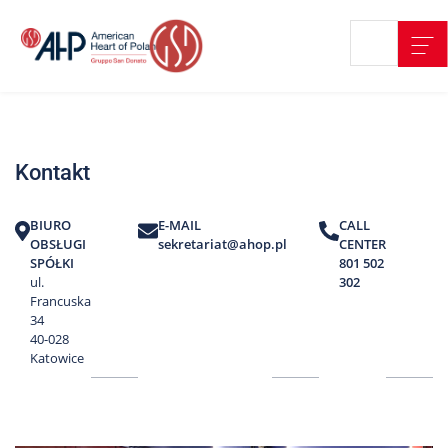
Przejdź
Wyszukiwarka
Kontakt
do
treści
Nasze
placówki
Kontakt
Strefa
Pacjenta
BIURO
E-MAIL
CALL
Edukacja
OBSŁUGI
sekretariat@ahop.pl
CENTER
Pacjenta
SPÓŁKI
801 502
ul.
302
O
Francuska
nas
34
40-028
Marki
Katowice
AHP
Media
o