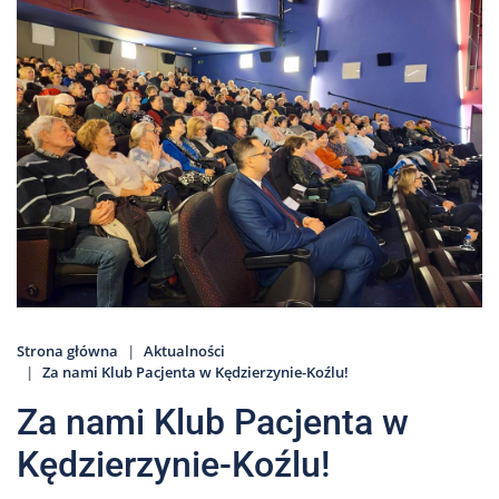
Nas
Kariera
Galeria
Kontakt
801
502
302
Strona główna
Aktualności
Za nami Klub Pacjenta w Kędzierzynie-Koźlu!
Za nami Klub Pacjenta w
Kędzierzynie-Koźlu!