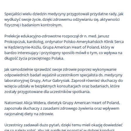
Specjaliści wielu dziedzin medycyny przygotowali przydatne rady, jak
wydłużyć swoje życie, dzięki zdrowemu odżywianiu się, aktywności
fizycznej i badaniom kontrolnym.
Prelekcje edukacyjno-zdrowotne rozpoczął dr n. med. Janusz
Prokopczuk, kardiolog, ordynator Polsko-Amerykańskich Klinik Serca
w Kędzierzynie-Koźlu, Grupa American Heart of Poland, który w
bardzo interesujący i przystępny sposób mówił o tym, co wpływa na
długość życia przeciętnego Polaka.
Jak samodzielnie sprawdzić swoje zdrowie poprzez wykonywanie
odpowiednich badań wyjaśnił uczestnikom specjalista ds. medycyny
laboratoryjnej Grupy, Artur Gabrysiak. Zaprosił również słuchaczy do
wzięcia udziału w bezpłatnych konsultacjach oraz badaniach, które
zostały przygotowane dla uczestników spotkania.
Natomiast Alicja Widera, dietetyk Grupy American Heart of Poland,
zapoznała słuchaczy z zasadami zdrowego żywienia oraz wpływem
racjonalnej diety na zdrowie.
Uczestnicy zadawali dużo pytań, dzięki temu mieli okazję dowiedzieć
się co należy robić, aby jak najdłużej pozostać w dobrej kondycji.