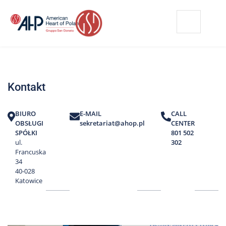
Przejdź
Wyszukiwarka
Kontakt
do
treści
Nasze
placówki
Kontakt
Strefa
Pacjenta
BIURO
E-MAIL
CALL
Edukacja
OBSŁUGI
sekretariat@ahop.pl
CENTER
Pacjenta
SPÓŁKI
801 502
ul.
302
O
Francuska
nas
34
40-028
Marki
Katowice
AHP
Media
o