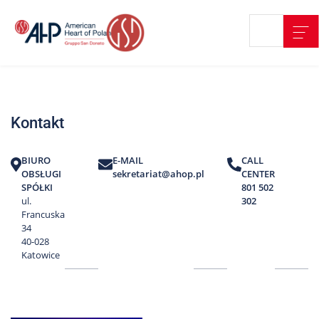
Przejdź
Wyszukiwarka
Kontakt
do
treści
Nasze
placówki
Kontakt
Strefa
Pacjenta
BIURO
E-MAIL
CALL
Edukacja
OBSŁUGI
sekretariat@ahop.pl
CENTER
Pacjenta
SPÓŁKI
801 502
ul.
302
O
Francuska
nas
34
40-028
Marki
Katowice
AHP
Media
o