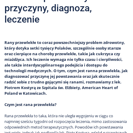
przyczyny, diagnoza,
leczenie
Rany przewlekłe to coraz powszechniejszy problem zdrowotny,
który dotyka setki tysięcy Polaków, szczególnie osoby starsze
oraz cierpiące na choroby przewlekłe, takie jak cukrzyca czy
miażdżyca. Ich leczenie wymaga nie tylko czasu i cierpliwości,
ale także interdyscyplinarnego podejścia i dostępu do
technologii medycznych. O tym, czym jest ranna przewlekła, jak
diagnozować przyczynę jej powstawania oraz jak skutecznie
radzić sobie z trudno gojącymi się ranami, rozmawiamy z lek.
Piotrem Kostyrą ze Szpitala św. Elżbiety, American Heart of
Poland w Katowicach.
Czym jest rana przewlekła?
Rana przewlekła to taka, która nie uległa wygojeniu w ciągu co
najmniej sześciu tygodni od rozpoczęcia leczenia, mimo zastosowania
odpowiednich metod terapeutycznych. Powodów ich powstawania
jest wiele, jednak jak podkreśla lek. Piotr Kostyra, wśród najczęstszych