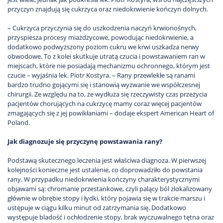
przyczyn znajdują się cukrzyca oraz niedokrwienie kończyn dolnych.
– Cukrzyca przyczynia się do uszkodzenia naczyń krwionośnych,
przyspiesza procesy miażdżycowe, powodując niedokrwienie, a
dodatkowo podwyższony poziom cukru we krwi uszkadza nerwy
obwodowe. To z kolei skutkuje utratą czucia i powstawaniem ran w
miejscach, które nie posiadają mechanizmu ochronnego, którym jest
czucie – wyjaśnia lek. Piotr Kostyra. – Rany przewlekłe są ranami
bardzo trudno gojącymi się i stanowią wyzwanie we współczesnej
chirurgii. Ze względu na to, że wydłuża się rzeczywisty czas przeżycia
pacjentów chorujących na cukrzycę mamy coraz więcej pacjentów
zmagających się z jej powikłaniami – dodaje ekspert American Heart of
Poland.
Jak diagnozuje się przyczynę powstawania rany?
Podstawą skutecznego leczenia jest właściwa diagnoza. W pierwszej
kolejności konieczne jest ustalenie, co doprowadziło do powstania
rany. W przypadku niedokrwienia kończyny charakterystycznymi
objawami są: chromanie przestankowe, czyli palący ból zlokalizowany
głównie w obrębie stopy i łydki, który pojawia się w trakcie marszu i
ustępuje w ciągu kilku minut od zatrzymania się. Dodatkowo
występuje bladość i ochłodzenie stopy, brak wyczuwalnego tętna oraz