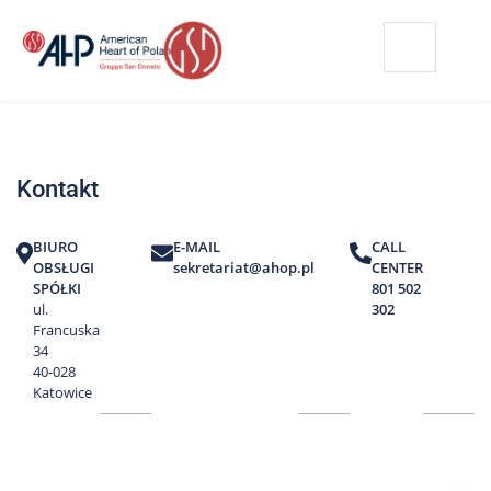
Przejdź
Wyszukiwarka
Kontakt
do
treści
Nasze
placówki
Kontakt
Strefa
Pacjenta
BIURO
E-MAIL
CALL
Edukacja
OBSŁUGI
sekretariat@ahop.pl
CENTER
Pacjenta
SPÓŁKI
801 502
ul.
302
O
Francuska
nas
34
40-028
Marki
Katowice
AHP
Media
o