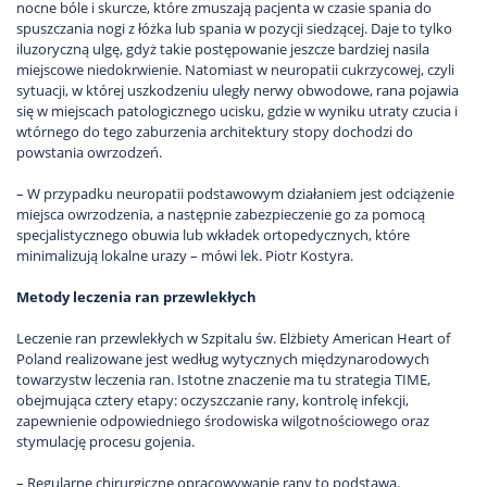
nocne bóle i skurcze, które zmuszają pacjenta w czasie spania do
spuszczania nogi z łóżka lub spania w pozycji siedzącej. Daje to tylko
iluzoryczną ulgę, gdyż takie postępowanie jeszcze bardziej nasila
miejscowe niedokrwienie. Natomiast w neuropatii cukrzycowej, czyli
sytuacji, w której uszkodzeniu uległy nerwy obwodowe, rana pojawia
się w miejscach patologicznego ucisku, gdzie w wyniku utraty czucia i
wtórnego do tego zaburzenia architektury stopy dochodzi do
powstania owrzodzeń.
– W przypadku neuropatii podstawowym działaniem jest odciążenie
miejsca owrzodzenia, a następnie zabezpieczenie go za pomocą
specjalistycznego obuwia lub wkładek ortopedycznych, które
minimalizują lokalne urazy – mówi lek. Piotr Kostyra.
Metody leczenia ran przewlekłych
Leczenie ran przewlekłych w Szpitalu św. Elżbiety American Heart of
Poland realizowane jest według wytycznych międzynarodowych
towarzystw leczenia ran. Istotne znaczenie ma tu strategia TIME,
obejmująca cztery etapy: oczyszczanie rany, kontrolę infekcji,
zapewnienie odpowiedniego środowiska wilgotnościowego oraz
stymulację procesu gojenia.
– Regularne chirurgiczne opracowywanie rany to podstawa.