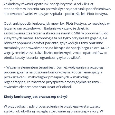
Zakładamy również opatrunki specjalistyczne, a od kilku lat
standardem w leczeniu ran przewlekłych są opatrunki podciśnieniowe,
stosowane również w naszym szpitalu – podkreśla lek. Piotr Kostyra.
Opatrunki podciśnieniowe, jak mówi lek. Piotr Kostyra, to rewolucja w
leczeniu ran przewlekłych. Badania wykazały, że dzięki ich
zastosowaniu czas leczenia skraca się nawet o 50% w porównaniu do
klasycznych metod. Technologia ta nie tylko przyspiesza gojenie, ale
również poprawia komfort pacjenta, gdyż wysięk z rany oraz inne
metabolity odprowadzane są na bieżąco do specjalnego zbiornika. Co
więcej, zmniejsza się także liczba koniecznych zmian opatrunków, co
obniża koszty leczenia i ogranicza ryzyko powikłań.
– Ważnym elementem terapii jest również wpływanie na przebieg
procesu gojenia na poziomie komórkowym. Podciśnienie sprzyja
przekształcaniu makrofagów prozapalnych w makrofagi
regeneracyjne, co znacząco przyspiesza proces gojenia się rany –
stwierdza ekspert American Heart of Poland.
Kiedy konieczny jest przeszczep skóry?
W przypadkach, gdy proces gojenia nie przebiega wystarczająco
szybko lub ubytki są rozległe, stosowane są przeszczepy skóry. W