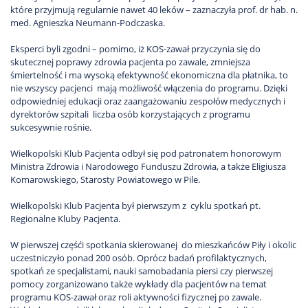
które przyjmują regularnie nawet 40 leków – zaznaczyła prof. dr hab. n.
med. Agnieszka Neumann-Podczaska.
Eksperci byli zgodni – pomimo, iż KOS-zawał przyczynia się do
skutecznej poprawy zdrowia pacjenta po zawale, zmniejsza
śmiertelność i ma wysoką efektywność ekonomiczna dla płatnika, to
nie wszyscy pacjenci mają możliwość włączenia do programu. Dzięki
odpowiedniej edukacji oraz zaangażowaniu zespołów medycznych i
dyrektorów szpitali liczba osób korzystających z programu
sukcesywnie rośnie.
Wielkopolski Klub Pacjenta odbył się pod patronatem honorowym
Ministra Zdrowia i Narodowego Funduszu Zdrowia, a także Eligiusza
Komarowskiego, Starosty Powiatowego w Pile.
Wielkopolski Klub Pacjenta był pierwszym z cyklu spotkań pt.
Regionalne Kluby Pacjenta.
W pierwszej częśći spotkania skierowanej do mieszkańców Piły i okolic
uczestniczyło ponad 200 osób. Oprócz badań profilaktycznych,
spotkań ze specjalistami, nauki samobadania piersi czy pierwszej
pomocy zorganizowano także wykłady dla pacjentów na temat
programu KOS-zawał oraz roli aktywności fizycznej po zawale.