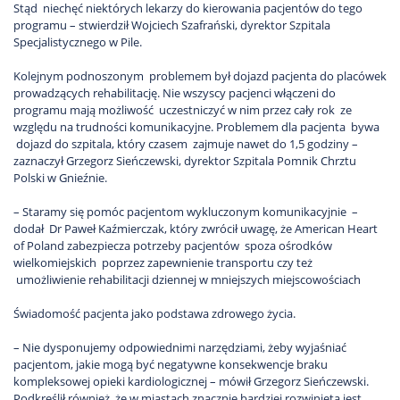
Stąd niechęć niektórych lekarzy do kierowania pacjentów do tego
programu – stwierdził Wojciech Szafrański, dyrektor Szpitala
Specjalistycznego w Pile.
Kolejnym podnoszonym problemem był dojazd pacjenta do placówek
prowadzących rehabilitację. Nie wszyscy pacjenci włączeni do
programu mają możliwość uczestniczyć w nim przez cały rok ze
względu na trudności komunikacyjne. Problemem dla pacjenta bywa
dojazd do szpitala, który czasem zajmuje nawet do 1,5 godziny –
zaznaczył Grzegorz Sieńczewski, dyrektor Szpitala Pomnik Chrztu
Polski w Gnieźnie.
– Staramy się pomóc pacjentom wykluczonym komunikacyjnie –
dodał Dr Paweł Kaźmierczak, który zwrócił uwagę, że American Heart
of Poland zabezpiecza potrzeby pacjentów spoza ośrodków
wielkomiejskich poprzez zapewnienie transportu czy też
umożliwienie rehabilitacji dziennej w mniejszych miejscowościach
Świadomość pacjenta jako podstawa zdrowego życia.
– Nie dysponujemy odpowiednimi narzędziami, żeby wyjaśniać
pacjentom, jakie mogą być negatywne konsekwencje braku
kompleksowej opieki kardiologicznej – mówił Grzegorz Sieńczewski.
Podkreślił również, że w miastach znacznie bardziej rozwinięta jest