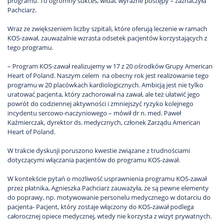
programu. To ogromny sukces, widać wyraźne postępy – zaznaczyła
Pachciarz.
Wraz ze zwiększeniem liczby szpitali, które oferują leczenie w ramach
KOS-zawał, zauważalnie wzrasta odsetek pacjentów korzystających z
tego programu.
– Program KOS-zawał realizujemy w 17 z 20 ośrodków Grupy American
Heart of Poland. Naszym celem na obecny rok jest realizowanie tego
programu w 20 placówkach kardiologicznych. Ambicją jest nie tylko
uratować pacjenta, który zachorował na zawał, ale też ułatwić jego
powrót do codziennej aktywności i zmniejszyć ryzyko kolejnego
incydentu sercowo-naczyniowego – mówił dr n. med. Paweł
Kaźmierczak, dyrektor ds. medycznych, członek Zarządu American
Heart of Poland.
W trakcie dyskusji poruszono kwestie związane z trudnościami
dotyczącymi włączania pacjentów do programu KOS-zawał.
W kontekście pytań o możliwość usprawnienia programu KOS-zawał
przez płatnika, Agnieszka Pachciarz zauważyła, że są pewne elementy
do poprawy, np. motywowanie personelu medycznego w dotarciu do
pacjenta- Pacjent, który zostaje włączony do KOS-zawał podlega
całorocznej opiece medycznej, wtedy nie korzysta z wizyt prywatnych.