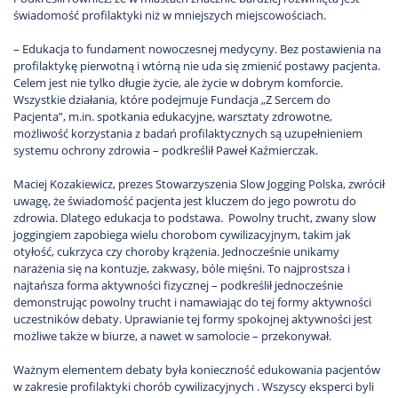
świadomość profilaktyki niż w mniejszych miejscowościach.
– Edukacja to fundament nowoczesnej medycyny. Bez postawienia na
profilaktykę pierwotną i wtórną nie uda się zmienić postawy pacjenta.
Celem jest nie tylko długie życie, ale życie w dobrym komforcie.
Wszystkie działania, które podejmuje Fundacja „Z Sercem do
Pacjenta”, m.in. spotkania edukacyjne, warsztaty zdrowotne,
możliwość korzystania z badań profilaktycznych są uzupełnieniem
systemu ochrony zdrowia – podkreślił Paweł Kaźmierczak.
Maciej Kozakiewicz, prezes Stowarzyszenia Slow Jogging Polska, zwrócił
uwagę, że świadomość pacjenta jest kluczem do jego powrotu do
zdrowia. Dlatego edukacja to podstawa. Powolny trucht, zwany slow
joggingiem zapobiega wielu chorobom cywilizacyjnym, takim jak
otyłość, cukrzyca czy choroby krążenia. Jednocześnie unikamy
narażenia się na kontuzje, zakwasy, bóle mięśni. To najprostsza i
najtańsza forma aktywności fizycznej – podkreślił jednocześnie
demonstrując powolny trucht i namawiając do tej formy aktywności
uczestników debaty. Uprawianie tej formy spokojnej aktywności jest
możliwe także w biurze, a nawet w samolocie – przekonywał.
Ważnym elementem debaty była konieczność edukowania pacjentów
w zakresie profilaktyki chorób cywilizacyjnych . Wszyscy eksperci byli