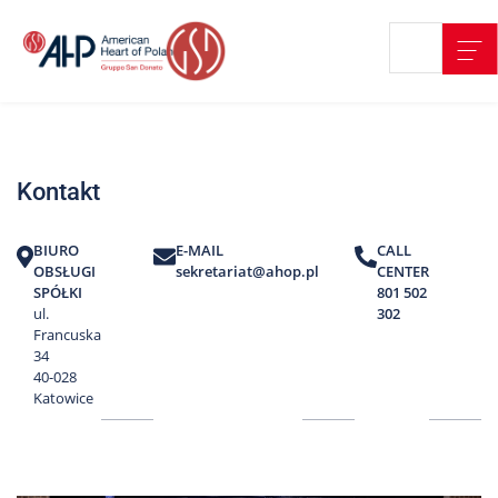
Przejdź
Wyszukiwarka
Kontakt
do
treści
Nasze
placówki
Kontakt
Strefa
Pacjenta
BIURO
E-MAIL
CALL
Edukacja
OBSŁUGI
sekretariat@ahop.pl
CENTER
Pacjenta
SPÓŁKI
801 502
ul.
302
O
Francuska
nas
34
40-028
Marki
Katowice
AHP
Media
o