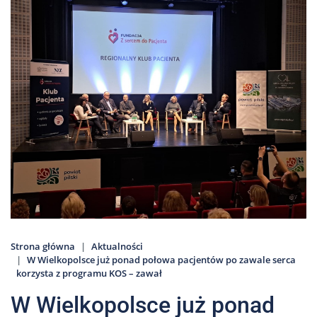
Nas
Kariera
Galeria
Kontakt
801
502
302
Strona główna
Aktualności
W Wielkopolsce już ponad połowa pacjentów po zawale serca
korzysta z programu KOS – zawał
W Wielkopolsce już ponad