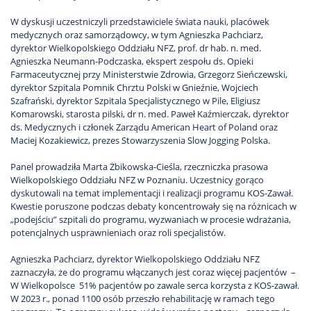
W dyskusji uczestniczyli przedstawiciele świata nauki, placówek
medycznych oraz samorządowcy, w tym Agnieszka Pachciarz,
dyrektor Wielkopolskiego Oddziału NFZ, prof. dr hab. n. med.
Agnieszka Neumann-Podczaska, ekspert zespołu ds. Opieki
Farmaceutycznej przy Ministerstwie Zdrowia, Grzegorz Sieńczewski,
dyrektor Szpitala Pomnik Chrztu Polski w Gnieźnie, Wojciech
Szafrański, dyrektor Szpitala Specjalistycznego w Pile, Eligiusz
Komarowski, starosta pilski, dr n. med. Paweł Kaźmierczak, dyrektor
ds. Medycznych i członek Zarządu American Heart of Poland oraz
Maciej Kozakiewicz, prezes Stowarzyszenia Slow Jogging Polska.
Panel prowadziła Marta Żbikowska-Cieśla, rzeczniczka prasowa
Wielkopolskiego Oddziału NFZ w Poznaniu. Uczestnicy gorąco
dyskutowali na temat implementacji i realizacji programu KOS-Zawał.
Kwestie poruszone podczas debaty koncentrowały się na różnicach w
„podejściu” szpitali do programu, wyzwaniach w procesie wdrażania,
potencjalnych usprawnieniach oraz roli specjalistów.
Agnieszka Pachciarz, dyrektor Wielkopolskiego Oddziału NFZ
zaznaczyła, że do programu włączanych jest coraz więcej pacjentów –
W Wielkopolsce 51% pacjentów po zawale serca korzysta z KOS-zawał.
W 2023 r., ponad 1100 osób przeszło rehabilitację w ramach tego