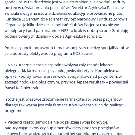
zgodni, że w tej dziedzinie jest wiele do zrobienia, ale widać już duży
postęp w uświadamianiu pacjentów. Dyrektor Agnieszka Pachciarz
zwróciła uwagę na istotne działania edukacyjne prowadzone przez
Fundację „Z Sercem do Pacjenta” czy też Narodowy Fundusz Zdrowia.
Organizacja kilkudziesięciu spotkań Klubów Pacjenta rocznie we
współpracy i pod patronatem z NFZ to krok w dobrą stronę Gratuluję
podejmowanych działań – dodała Agnieszka Pachciarz.
Podczas panelu poruszono temat współpracy między specjalistami w
celu poprawy efektywności programu KOS-zawał.
– Na skuteczne leczenie szpitalne wpływa cały zespół: lekarze,
pielęgniarki, farmaceuci, psychologowie, dietetycy. Kompleksowa
opieka, koordynowana przez wielu specjalistów nad pacjentem, w
szczególności kardiologicznym, przynosi lepsze rezultaty – powiedział
Paweł Kaźmierczak.
Istotne jest właściwe zrozumienie farmakoterapii przez pacjentów,
dlatego tak ważna jest rola farmaceutów i włączenie ich do realizacji
programu.
– Pacjenci często samodzielnie pogarszają swoją kondycję,
nadużywając leków czy suplementów diety podczas przeglądów
lekowych prowadzonych dla pacjentów spotykamy czasem osoby,