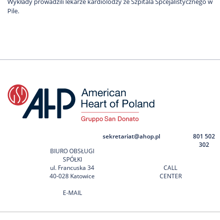
Wykłady prowadzili lekarze kardiolodzy ze Szpitala Spcejalistycznego w
Pile.
sekretariat@ahop.pl
801 502
302
BIURO OBSŁUGI
SPÓŁKI
ul. Francuska 34
CALL
40-028 Katowice
CENTER
E-MAIL