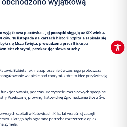
ch obchodzono wyjątkową
o wyjątkowa placówka – jej początki sięgają aż XIX wieku,
ków. 18 listopada na kartach historii Szpitala zapisała się
odbyła się Msza Święta, prowadzona przez Biskupa
również z chorymi, przekazując słowa otuchy i
 Katowic Elżbietanek, na zaproszenie ówczesnego proboszcza
 zaangażowanie w opiekę nad chorymi, które to idee przyświecają
ego funkcjonowaniu, podczas uroczystości rocznicowych specjalne
iostry Przełożonej prowincji katowickiej Zgromadzenia Sióstr Św.
wszych szpitali w Katowicach. Kilka lat wcześniej zaczęli
mężczyzn. Dlatego była ogromna potrzeba rozszerzenia opieki
ma Zymela.