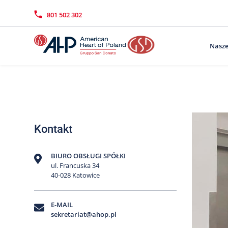
Przejdź
Wyszukiwarka
Kontakt
do
801 502 302
treści
Nasze
Kontakt
BIURO OBSŁUGI SPÓŁKI
ul. Francuska 34
40-028 Katowice
E-MAIL
sekretariat@ahop.pl