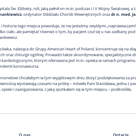
zpitala Św. Elżbiety, roli, jaką pełnił on m.in. podczas I i II Wojny Światowej, a
mankiewicz
, ordynator Oddziału Chorób Wewnętrznych oraz
dr n. med. J
 i historia tego miejsca powoduje, że nie jesteśmy zwykłymi „naprawiaczami” 
tylko ciało, ale pamiętać również o tym, by pacjent czuł się u nas zadbany 
ankiewicz.
cówka, należąca do Grupy American Heart of Poland, koncentruje się na dia
h oraz chirurgii ogólnej. Prowadzi także skoordynowane, specjalistyczne di
kardiologicznymi, którym oferowana jest m.in. opieka w ramach programu KO
andemii koronawiursa.
rsonelowi chciałabym w tym wyjątkowym dniu złożyć podziękowania za pracę i
pewnością wystawiają czasami na próbę – mówiła Pani Stanisława, jedna z pac
, opieki i zaangażowania, z jaką spotkałam się w tym miejscu – podkreśliła.
O nas
Dotacje