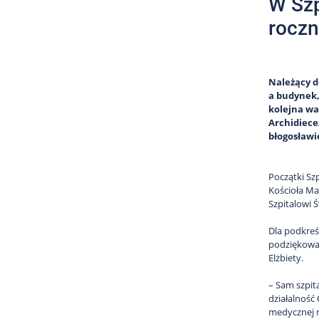
W Szp
roczn
Należący d
a budynek, 
kolejna wa
Archidiece
błogosławi
Początki Sz
Kościoła Ma
Szpitalowi Ś
Dla podkreś
podziękowan
Elżbiety.
– Sam szpita
działalność 
medycznej n