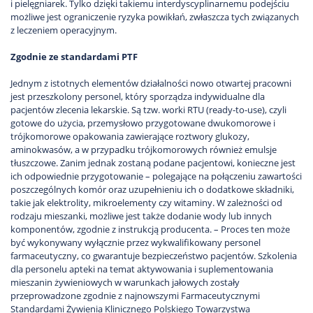
i pielęgniarek. Tylko dzięki takiemu interdyscyplinarnemu podejściu
możliwe jest ograniczenie ryzyka powikłań, zwłaszcza tych związanych
z leczeniem operacyjnym.
Zgodnie ze standardami PTF
Jednym z istotnych elementów działalności nowo otwartej pracowni
jest przeszkolony personel, który sporządza indywidualne dla
pacjentów zlecenia lekarskie. Są tzw. worki RTU (ready-to-use), czyli
gotowe do użycia, przemysłowo przygotowane dwukomorowe i
trójkomorowe opakowania zawierające roztwory glukozy,
aminokwasów, a w przypadku trójkomorowych również emulsje
tłuszczowe. Zanim jednak zostaną podane pacjentowi, konieczne jest
ich odpowiednie przygotowanie – polegające na połączeniu zawartości
poszczególnych komór oraz uzupełnieniu ich o dodatkowe składniki,
takie jak elektrolity, mikroelementy czy witaminy. W zależności od
rodzaju mieszanki, możliwe jest także dodanie wody lub innych
komponentów, zgodnie z instrukcją producenta. – Proces ten może
być wykonywany wyłącznie przez wykwalifikowany personel
farmaceutyczny, co gwarantuje bezpieczeństwo pacjentów. Szkolenia
dla personelu apteki na temat aktywowania i suplementowania
mieszanin żywieniowych w warunkach jałowych zostały
przeprowadzone zgodnie z najnowszymi Farmaceutycznymi
Standardami Żywienia Klinicznego Polskiego Towarzystwa