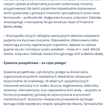
naszym szpitalu profesjonalnej pracowni żywieniowej, możemy
przygotowywać dla takich pacjentów indywidualnie dopasowane
worki żywieniowe z gotowych mieszanin sporządzanych przez nasze
farmaceutki – podkreśla lek. Małgorzata Kuczera, ordynator Oddziału
Anestezjologii i Intensywnej Terapii American Heart of Poland w
Bielsku-Białej.
– W przypadku dużych zabiegów operacyjnych właściwe odżywianie
pacjenta ma kluczowe znaczenie. Odpowiednio zbilansowana dieta
wspomaga procesy regeneracyjne organizmu, wpływa na szybsze
gojenie się ran i zmniejsza ryzyko powikłań – mówi dr n. med. Witold
Gerber, ordynator Oddziału Kardiochirurgicznego AHP w Bielsku-Białej.
Żywienie pozajelitowe – na czym polega?
Żywienie pozajelitowe, czyli dożylne, polega na dostarczaniu
organizmowi wszystkich niezbędnych składników odżywczych
bezpośrednio do krwiobiegu. W skład tych specjalistycznych
mieszanek wchodzą m.in. białka, tłuszcze, węglowodany, elektrolity,
witaminy, mikroelementy oraz odpowiednia ilość wody – wszystko w
formie przyswajalnej i gotowej do wykorzystania w procesach
metabolicznych. Skuteczne i bezpieczne prowadzenie tej terapii
wymaga ścisłej współpracy zespołu specjalistów: lekarzy, farmaceutów