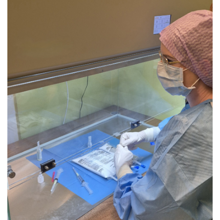
Nas
Kariera
Galeria
Kontakt
801
502
302