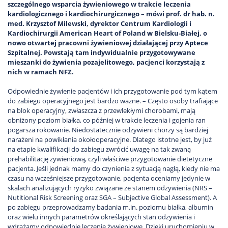
szczególnego wsparcia żywieniowego w trakcie leczenia
kardiologicznego i kardiochirurgicznego – mówi prof. dr hab. n.
med. Krzysztof Milewski, dyrektor Centrum Kardiologii i
Kardiochirurgii American Heart of Poland w Bielsku-Białej, o
nowo otwartej pracowni żywieniowej działającej przy Aptece
Szpitalnej. Powstają tam indywidualnie przygotowywane
mieszanki do żywienia pozajelitowego, pacjenci korzystają z
nich w ramach NFZ.
Odpowiednie żywienie pacjentów i ich przygotowanie pod tym kątem
do zabiegu operacyjnego jest bardzo ważne. – Często osoby trafiające
na blok operacyjny, zwłaszcza z przewlekłymi chorobami, mają
obniżony poziom białka, co później w trakcie leczenia i gojenia ran
pogarsza rokowanie. Niedostatecznie odżywieni chorzy są bardziej
narażeni na powikłania okołooperacyjne. Dlatego istotne jest, by już
na etapie kwalifikacji do zabiegu zwrócić uwagę na tak zwaną
prehabilitację żywieniową, czyli właściwe przygotowanie dietetyczne
pacjenta. Jeśli jednak mamy do czynienia z sytuacją nagłą, kiedy nie ma
czasu na wcześniejsze przygotowanie, pacjenta oceniamy jedynie w
skalach analizujących ryzyko związane ze stanem odżywienia (NRS –
Nutitional Risk Screening oraz SGA – Subjective Global Assessment). A
po zabiegu przeprowadzamy badania m.in. poziomu białka, albumin
oraz wielu innych parametrów określających stan odżywienia i
wdrażamy odpowiednie leczenie żywieniowe. Dzięki uruchomieniu w