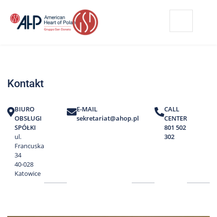
Przejdź
Wyszukiwarka
Kontakt
do
treści
Nasze
placówki
Kontakt
Strefa
Pacjenta
BIURO
E-MAIL
CALL
Edukacja
OBSŁUGI
sekretariat@ahop.pl
CENTER
Pacjenta
SPÓŁKI
801 502
ul.
302
O
Francuska
nas
34
40-028
Marki
Katowice
AHP
Media
o