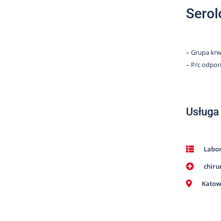
Serol
– Grupa krwi
– P/c odpor
Usługa
Labor
chiru
Katow