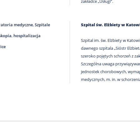
zakładce „Usługi”.
atoria medyczne
,
Szpitale
Szpital św. Elżbiety w Katow
skopia
,
hospitalizacja
Szpital im. św. Elżbiety w Kato
ice
dawnego szpitala „Sióstr Elżbiet
szeroko pojętych schorzeń z za
Szczególna uwaga przywiązywan
jednostek chorobowych, wymag
medycznych, m. in. w schorzenia