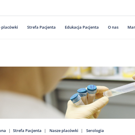
 placówki
Strefa Pacjenta
Edukacja Pacjenta
O nas
Mar
wna
Strefa Pacjenta
Nasze placówki
Serologia