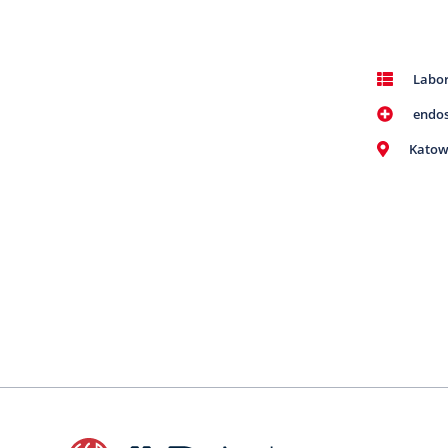
Labor
endo
Katow