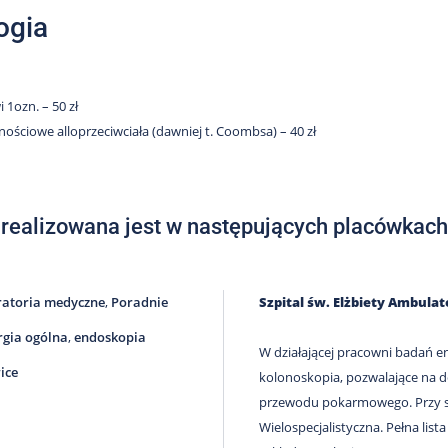
ogia
 1ozn. – 50 zł
nościowe alloprzeciwciała (dawniej t. Coombsa) – 40 zł
 realizowana jest w następujących placówkach
atoria medyczne
,
Poradnie
Szpital św. Elżbiety Ambula
rgia ogólna
,
endoskopia
W działającej pracowni badań 
ice
kolonoskopia, pozwalające na 
przewodu pokarmowego. Przy sz
Wielospecjalistyczna. Pełna list