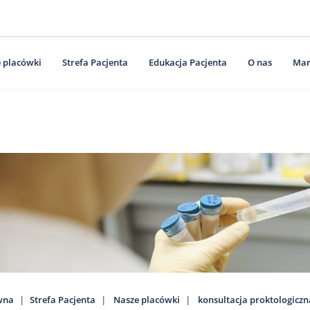
 placówki
Strefa Pacjenta
Edukacja Pacjenta
O nas
Mar
wna
Strefa Pacjenta
Nasze placówki
konsultacja proktologiczn