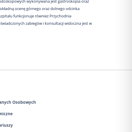
endoskopowych wykonywana jest gastroskopia oraz
dokładną ocenę górnego oraz dolnego odcinka
pitalu funkcjonuje również Przychodnia
a świadczonych zabiegów i konsultacji widoczna jest w
anych Osobowych
iniczne
ariuszy