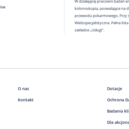
W działającej pracowni badań 
ice
kolonoskopia, pozwalające na 
przewodu pokarmowego. Przy sz
Wielospecjalistyczna. Pełna list
zakładce „Usługi”.
O nas
Dotacje
Kontakt
Ochrona D
Badania kl
Dla akcjon