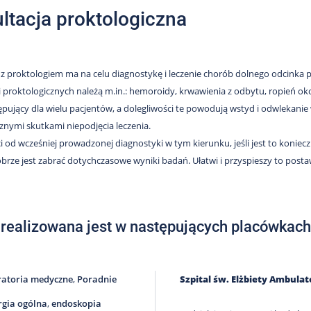
ltacja proktologiczna
 z proktologiem ma na celu diagnostykę i leczenie chorób dolnego odcinka 
i proktologicznych należą m.in.: hemoroidy, krwawienia z odbytu, ropień o
ępujący dla wielu pacjentów, a dolegliwości te powodują wstyd i odwlekani
cznymi skutkami niepodjęcia leczenia.
i od wcześniej prowadzonej diagnostyki w tym kierunku, jeśli jest to koniec
brze jest zabrać dotychczasowe wyniki badań. Ułatwi i przyspieszy to postaw
 realizowana jest w następujących placówkach
atoria medyczne
,
Poradnie
Szpital św. Elżbiety Ambula
rgia ogólna
,
endoskopia