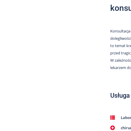
konsu
Konsultacja
dolegliwośc
to temat kr
przed tragi
W zależnośc
lekarzem do
Usługa
Labor
chiru