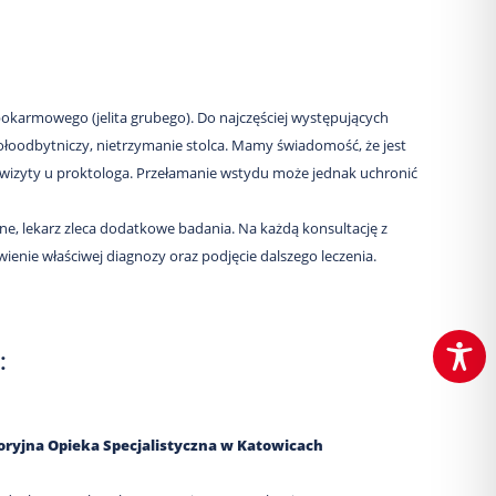
pokarmowego (jelita grubego). Do najczęściej występujących
kołoodbytniczy, nietrzymanie stolca. Mamy świadomość, że jest
e wizyty u proktologa. Przełamanie wstydu może jednak uchronić
zne, lekarz zleca dodatkowe badania. Na każdą konsultację z
ienie właściwej diagnozy oraz podjęcie dalszego leczenia.
:
toryjna Opieka Specjalistyczna w Katowicach