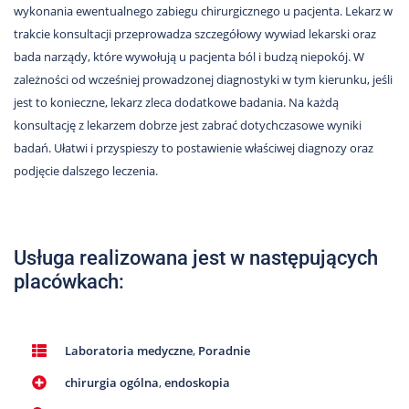
Nas
wykonania ewentualnego zabiegu chirurgicznego u pacjenta. Lekarz w
trakcie konsultacji przeprowadza szczegółowy wywiad lekarski oraz
Kariera
bada narządy, które wywołują u pacjenta ból i budzą niepokój. W
Galeria
zależności od wcześniej prowadzonej diagnostyki w tym kierunku, jeśli
jest to konieczne, lekarz zleca dodatkowe badania. Na każdą
Kontakt
konsultację z lekarzem dobrze jest zabrać dotychczasowe wyniki
badań. Ułatwi i przyspieszy to postawienie właściwej diagnozy oraz
podjęcie dalszego leczenia.
801
502
302
Usługa realizowana jest w następujących
placówkach:
Laboratoria medyczne
,
Poradnie
chirurgia ogólna
,
endoskopia