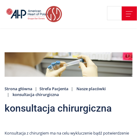
Przejdź
Wyszukiwarka
Kontakt
do
treści
Nasze
placówki
Strefa
Pacjenta
Edukacja
Pacjenta
Strona główna
Strefa Pacjenta
Nasze placówki
O
konsultacja chirurgiczna
nas
konsultacja chirurgiczna
Marki
AHP
Media
o
Konsultacja z chirurgiem ma na celu wykluczenie bądź potwierdzenie