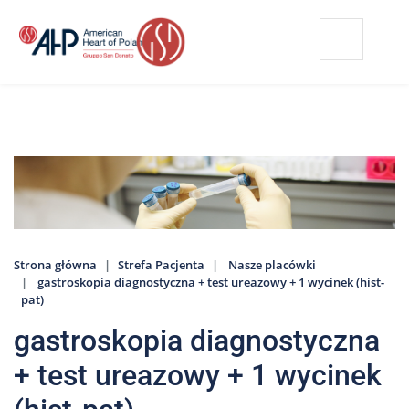
Przejdź
Wyszukiwarka
Kontakt
do
treści
Nasze
placówki
Strefa
Pacjenta
Edukacja
Pacjenta
Strona główna
Strefa Pacjenta
Nasze placówki
O
gastroskopia diagnostyczna + test ureazowy + 1 wycinek (hist-
nas
pat)
Marki
gastroskopia diagnostyczna
AHP
+ test ureazowy + 1 wycinek
Media
o