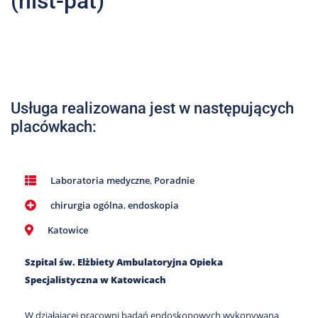
(hist-pat)
Nas
Kariera
Galeria
Kontakt
Usługa realizowana jest w następujących
placówkach:
801
502
302
Laboratoria medyczne
,
Poradnie
chirurgia ogólna
,
endoskopia
Katowice
Szpital św. Elżbiety Ambulatoryjna Opieka
Specjalistyczna w Katowicach
W działającej pracowni badań endoskopowych wykonywana