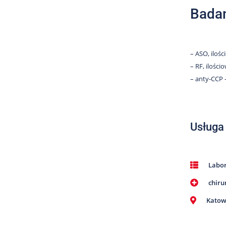
Badan
– ASO, ilośc
– RF, ilościo
– anty-CCP –
Usługa
Labor
chiru
Katow