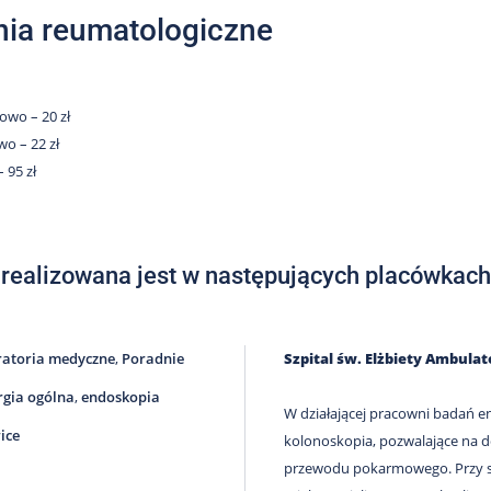
ia reumatologiczne
iowo – 20 zł
wo – 22 zł
 95 zł
 realizowana jest w następujących placówkach
atoria medyczne
,
Poradnie
Szpital św. Elżbiety Ambula
rgia ogólna
,
endoskopia
W działającej pracowni badań 
ice
kolonoskopia, pozwalające na 
przewodu pokarmowego. Przy sz