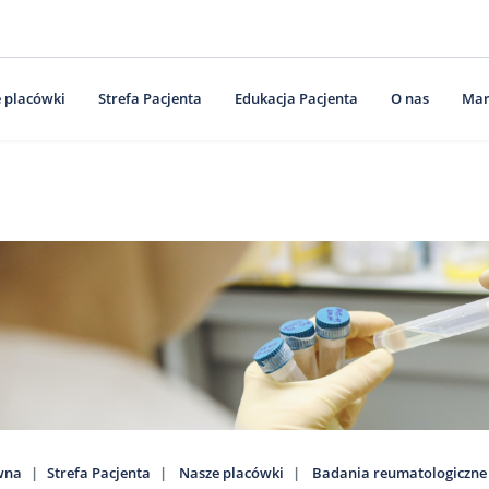
 placówki
Strefa Pacjenta
Edukacja Pacjenta
O nas
Mar
wna
Strefa Pacjenta
Nasze placówki
Badania reumatologiczne