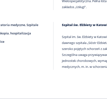
Wielospecjalistyczna. Pełna list
zakładce „Usługi”.
atoria medyczne
,
Szpitale
Szpital św. Elżbiety w Katow
skopia
,
hospitalizacja
Szpital im. św. Elżbiety w Kato
ice
dawnego szpitala „Sióstr Elżbiet
szeroko pojętych schorzeń z za
Szczególna uwaga przywiązywan
jednostek chorobowych, wymag
medycznych, m. in. w schorzenia