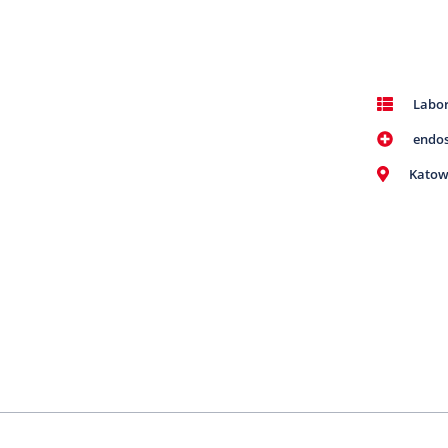
Labor
endo
Katow