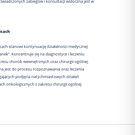
a świadczonych zabiegów i konsultacji widoczna jest w
icach
wicach stanowi kontynuację działalności medycznej
anek”. Koncentruje się na diagnostyce i leczeniu
kresu chorób wewnętrznych oraz chirurgii ogólnej.
a jest do procesu rozpoznawania oraz leczenia
ających podjęcia natychmiastowych działań
ch onkologicznych z zakresu chirurgii ogólnej.