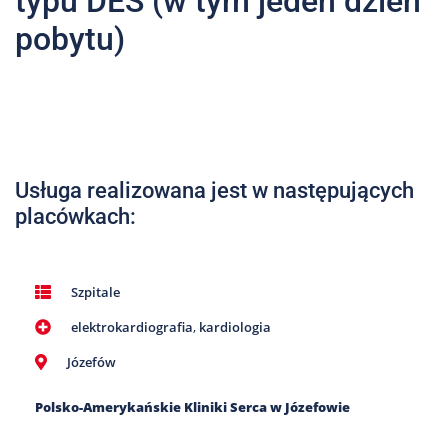
typu DES (w tym jeden dzień
Nas
pobytu)
Kariera
Galeria
Kontakt
Usługa realizowana jest w następujących
801
placówkach:
502
302
Szpitale
elektrokardiografia
,
kardiologia
Józefów
Polsko-Amerykańskie Kliniki Serca w Józefowie