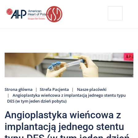
Przejdź
Wyszukiwarka
Kontakt
do
treści
Nasze
placówki
Strefa
Pacjenta
Edukacja
Pacjenta
Strona główna
Strefa Pacjenta
Nasze placówki
O
Angioplastyka wieńcowa z implantacją jednego stentu typu
nas
DES (w tym jeden dzień pobytu)
Marki
Angioplastyka wieńcowa z
AHP
implantacją jednego stentu
Media
o