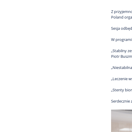
Z przyjemno
Poland orga
Sesja odbę
W programie
„Stabilny z
Piotr Buszm
„Niestabiln
„Leczenie w
„Stenty bio
Serdecznie 