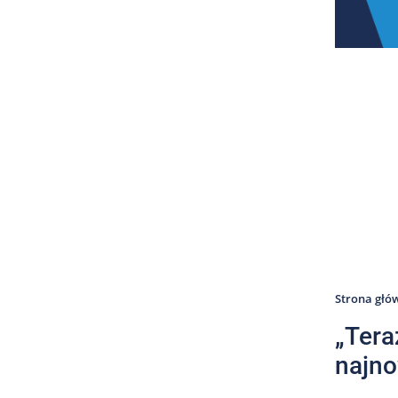
Strona głó
„Tera
najno