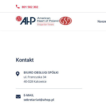
Przejdź
Wyszukiwarka
Kontakt
do
801 502 302
treści
Nasze
Kontakt
BIURO OBSŁUGI SPÓŁKI
ul. Francuska 34
40-028 Katowice
E-MAIL
sekretariat@ahop.pl