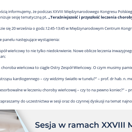
ścią informujemy, że podczas XXVIII Międzynarodowego Kongresu Polskieg
nizuje sesję tematyczną pt
. „Teraźniejszość i przyszłość leczenia chor
dzie się 20 września o godz.12:45-13:45 w Międzynarodowym Centrum Kong
 panelu następujące wystąpienia:
espół wieńcowy to nie tylko niedokrwienie. Nowe oblicze leczenia inwazyjneg
an;
a choroba wieńcowa to ciągle Ostry Zespół Wieńcowy. O czym musimy pamiętać
strząsu kardiogennego – czy widzimy światło w tunelu?” – prof. dr hab. n. me
resorbowalne w leczeniu choroby wieńcowej – czy to na pewno koniec?” – prof
zapraszamy do uczestnictwa w sesji oraz do czynnej dyskusji na temat najn