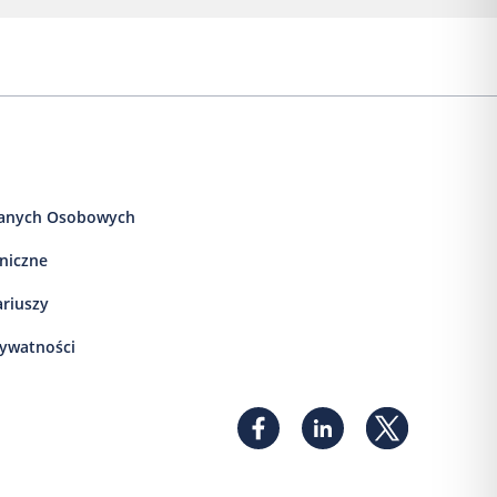
anych Osobowych
iniczne
ariuszy
rywatności