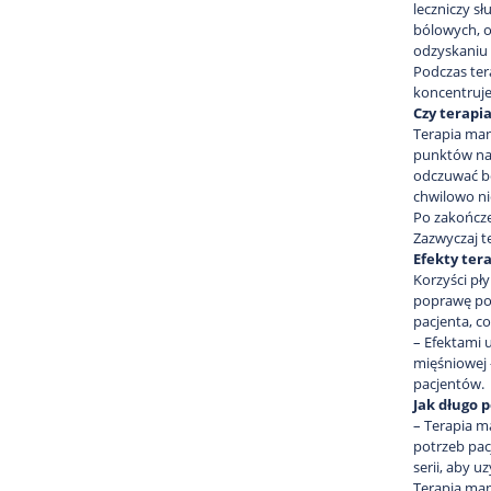
leczniczy sł
bólowych, o
odzyskaniu 
Podczas ter
koncentruje
Czy terapi
Terapia man
punktów na 
odczuwać bó
chwilowo ni
Po zakończe
Zazwyczaj t
Efekty ter
Korzyści pł
poprawę pos
pacjenta, c
– Efektami 
mięśniowej 
pacjentów.
Jak długo 
– Terapia m
potrzeb pac
serii, aby u
Terapia man