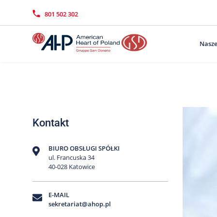
Przejdź
Wyszukiwarka
Kontakt
do
801 502 302
treści
Nasze
Kontakt
BIURO OBSŁUGI SPÓŁKI
ul. Francuska 34
40-028 Katowice
E-MAIL
sekretariat@ahop.pl