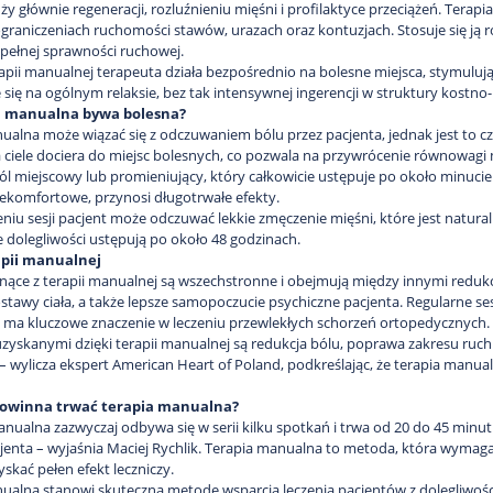
uży głównie regeneracji, rozluźnieniu mięśni i profilaktyce przeciążeń. Terap
graniczeniach ruchomości stawów, urazach oraz kontuzjach. Stosuje się ją 
pełnej sprawności ruchowej.
apii manualnej terapeuta działa bezpośrednio na bolesne miejsca, stymulu
 się na ogólnym relaksie, bez tak intensywnej ingerencji w struktury kostno
a manualna bywa bolesna?
ualna może wiązać się z odczuwaniem bólu przez pacjenta, jednak jest to c
ciele dociera do miejsc bolesnych, co pozwala na przywrócenie równowagi 
l miejscowy lub promieniujący, który całkowicie ustępuje po około minucie 
ekomfortowe, przynosi długotrwałe efekty.
niu sesji pacjent może odczuwać lekkie zmęczenie mięśni, które jest natur
e dolegliwości ustępują po około 48 godzinach.
apii manualnej
ynące z terapii manualnej są wszechstronne i obejmują między innymi redukc
tawy ciała, a także lepsze samopoczucie psychiczne pacjenta. Regularne se
o ma kluczowe znaczenie w leczeniu przewlekłych schorzeń ortopedycznych.
uzyskanymi dzięki terapii manualnej są redukcja bólu, poprawa zakresu ruch
– wylicza ekspert American Heart of Poland, podkreślając, że terapia manualn
powinna trwać terapia manualna?
anualna zazwyczaj odbywa się w serii kilku spotkań i trwa od 20 do 45 minut
jenta – wyjaśnia Maciej Rychlik. Terapia manualna to metoda, która wymaga 
zyskać pełen efekt leczniczy.
ualna stanowi skuteczną metodę wsparcia leczenia pacjentów z dolegliwoś