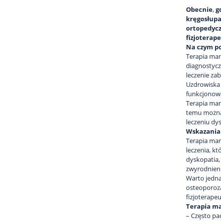
Obecnie
,
g
kręgosłupa
ortopedycz
fizjoterap
Na czym p
Terapia man
diagnostycz
leczenie za
Uzdrowiska 
funkcjonow
Terapia man
temu można 
leczeniu dy
Wskazania 
Terapia man
leczenia, k
dyskopatia,
zwyrodnieni
Warto jedna
osteoporoza
fizjoterape
Terapia m
– Często pa