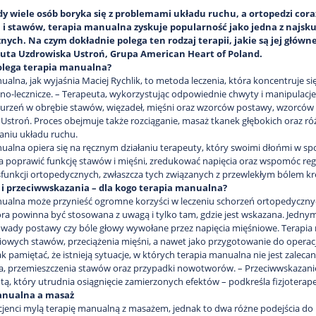
dy wiele osób boryka się z problemami układu ruchu, a ortopedzi cora
 i stawów, terapia manualna zyskuje popularność jako jedna z najs
nych. Na czym dokładnie polega ten rodzaj terapii, jakie są jej główne
euta Uzdrowiska Ustroń, Grupa American Heart of Poland.
olega terapia manualna?
ualna, jak wyjaśnia Maciej Rychlik, to metoda leczenia, która koncentruje s
no-lecznicze. – Terapeuta, wykorzystując odpowiednie chwyty i manipulacje,
burzeń w obrębie stawów, więzadeł, mięśni oraz wzorców postawy, wzorców
Ustroń. Proces obejmuje także rozciąganie, masaż tkanek głębokich oraz r
aniu układu ruchu.
ualna opiera się na ręcznym działaniu terapeuty, który swoimi dłońmi w spo
poprawić funkcję stawów i mięśni, zredukować napięcia oraz wspomóc regen
sfunkcji ortopedycznych, zwłaszcza tych związanych z przewlekłym bólem kr
i przeciwwskazania – dla kogo terapia manualna?
ualna może przynieść ogromne korzyści w leczeniu schorzeń ortopedycznych,
tóra powinna być stosowana z uwagą i tylko tam, gdzie jest wskazana. Jedny
 wady postawy czy bóle głowy wywołane przez napięcia mięśniowe. Terapia
owych stawów, przeciążenia mięśni, a nawet jako przygotowanie do operacji e
k pamiętać, że istnieją sytuacje, w których terapia manualna nie jest zalec
, przemieszczenia stawów oraz przypadki nowotworów. – Przeciwwskazaniem
utą, który utrudnia osiągnięcie zamierzonych efektów – podkreśla fizjoterap
anualna a masaż
cjenci mylą terapię manualną z masażem, jednak to dwa różne podejścia do p