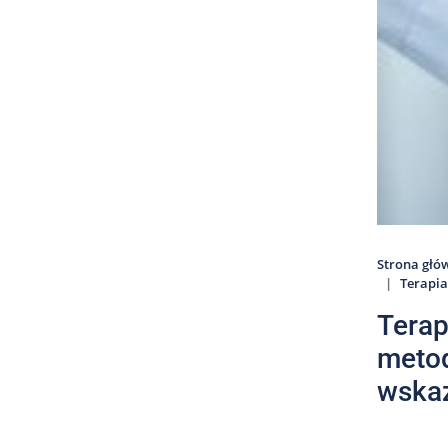
Strona głó
Terapia
Terap
metod
wska