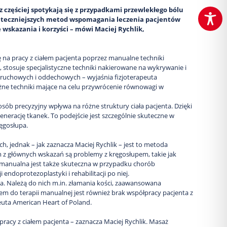
z częściej spotykają się z przypadkami przewlekłego bólu
kuteczniejszych metod wspomagania leczenia pacjentów
 wskazania i korzyści – mówi Maciej Rychlik,
ię na pracy z ciałem pacjenta poprzez manualne techniki
 stosuje specjalistyczne techniki nakierowane na wykrywanie i
 ruchowych i oddechowych – wyjaśnia fizjoterapeuta
óżne techniki mające na celu przywrócenie równowagi w
sób precyzyjny wpływa na różne struktury ciała pacjenta. Dzięki
erację tkanek. To podejście jest szczególnie skuteczne w
ęgosłupa.
 jednak – jak zaznacza Maciej Rychlik – jest to metoda
m z głównych wskazań są problemy z kręgosłupem, takie jak
 manualna jest także skuteczna w przypadku chorób
ndoprotezoplastyki i rehabilitacji po niej.
ana. Należą do nich m.in. złamania kości, zaawansowana
 do terapii manualnej jest również brak współpracy pacjenta z
euta American Heart of Poland.
racy z ciałem pacjenta – zaznacza Maciej Rychlik. Masaż