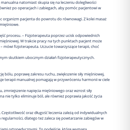
ia manualna natomiast skupia się na leczeniu dolegliwości
również po operacjach i zabiegach, aby pomóc pacjentowi w
jąc organizm pacjenta do powrotu do równowagi. Z kolei masaż
-mięśniowe.
zęść procesu. – Fizjoterapeuta poprzez ucisk odpowiednich
mięśniowej. W trakcie pracy na tych punktach pacjent może
– mówi fizjoterapeuta. Uczucie towarzyszące terapii, choć
alnym skutkiem ubocznym działań fizjoterapeutycznych.
ję bólu, poprawę zakresu ruchu, zwiększenie siły mięśniowej,
sje terapii manualnej pomagają w przywróceniu harmonii w ciele
u, zmniejszenie napięcia mięśniowego oraz wzrost siły
a nie tylko eliminuje ból, ale również poprawia jakość życia
. Częstotliwość oraz długość leczenia zależą od indywidualnych
regularności, dlatego też zaleca się powtarzanie zabiegów w
ciami ortopedycznymi. To podejście, które wymaga