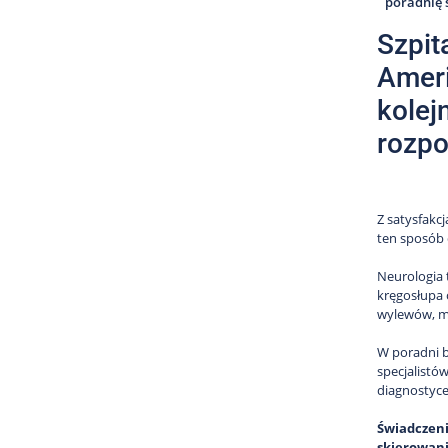
poradnię 
Szpit
Ameri
kolej
rozpo
Z satysfakc
ten sposób 
Neurologia 
kręgosłupa 
wylewów, m
W poradni b
specjalistó
diagnostyce
Świadczeni
skierowani