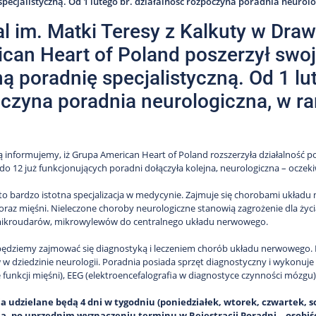
specjalistyczną. Od 1 lutego br. działalność rozpoczyna poradnia neurol
al im. Matki Teresy z Kalkuty w Dr
can Heart of Poland poszerzył swo
ną poradnię specjalistyczną. Od 1 lu
czyna poradnia neurologiczna, w r
ją informujemy, iż Grupa American Heart of Poland rozszerzyła działalność po
do 12 już funkcjonujących poradni dołączyła kolejna, neurologiczna – ocze
to bardzo istotna specjalizacja w medycynie. Zajmuje się chorobami układ
oraz mięśni. Nieleczone choroby neurologiczne stanowią zagrożenie dla życ
ikroudarów, mikrowylewów do centralnego układu nerwowego.
ędziemy zajmować się diagnostyką i leczeniem chorób układu nerwowego. 
w w dziedzinie neurologii. Poradnia posiada sprzęt diagnostyczny i wykonuje
 funkcji mięśni), EEG (elektroencefalografia w diagnostyce czynności mózgu)
a udzielane będą 4 dni w tygodniu (poniedziałek, wtorek, czwartek, s
a, po uprzednim wyznaczeniu terminu w Rejestracji Poradni – osobiśc