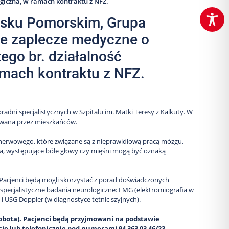
ogiczna, w ramach kontraktu z NFZ.
awsku Pomorskim, Grupa
je zaplecze medyczne o
tego br. działalność
amach kontraktu z NFZ.
radni specjalistycznych w Szpitalu im. Matki Teresy z Kalkuty. W
kiwana przez mieszkańców.
u nerwowego, które związane są z nieprawidłową pracą mózgu,
ia, występujące bóle głowy czy mięśni mogą być oznaką
Pacjenci będą mogli skorzystać z porad doświadczonych
 specjalistyczne badania neurologiczne: EMG (elektromiografia w
 i USG Doppler (w diagnostyce tętnic szyjnych).
obota).
Pacjenci będą przyjmowani na podstawie
ie lub telefonicznie pod numerami 94 363 03 46/23.