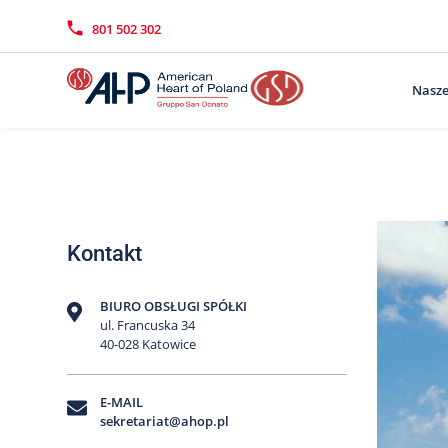
Przejdź
Wyszukiwarka
Kontakt
do
801 502 302
treści
Nasze
Kontakt
BIURO OBSŁUGI SPÓŁKI
ul. Francuska 34
40-028 Katowice
E-MAIL
sekretariat@ahop.pl