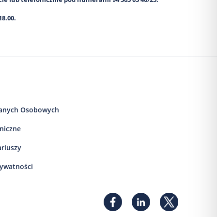
18.00.
anych Osobowych
iniczne
ariuszy
rywatności