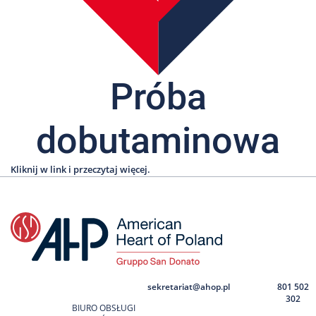
Nas
Kariera
Galeria
Próba
Kontakt
dobutaminowa
801
502
302
Kliknij w link i przeczytaj więcej.
sekretariat@ahop.pl
801 502
302
BIURO OBSŁUGI