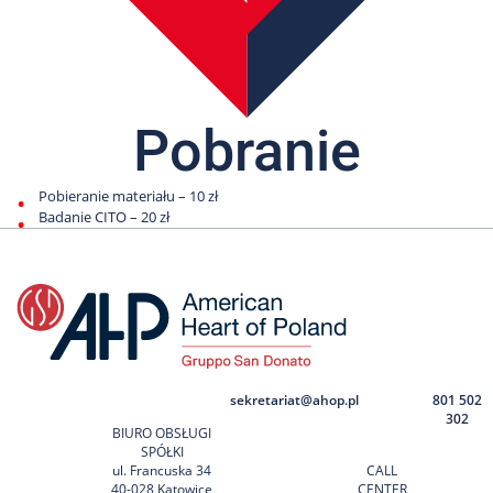
Nas
Kariera
Galeria
Pobranie
Kontakt
Pobieranie materiału – 10 zł
801
Badanie CITO – 20 zł
502
302
sekretariat@ahop.pl
801 502
302
BIURO OBSŁUGI
SPÓŁKI
ul. Francuska 34
CALL
40-028 Katowice
CENTER