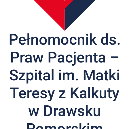
Nas
Kariera
Galeria
Pełnomocnik ds.
Kontakt
Praw Pacjenta –
801
502
302
Szpital im. Matki
Teresy z Kalkuty
w Drawsku
Pomorskim