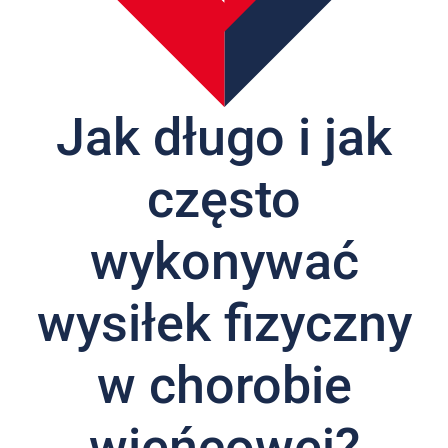
Nas
Kariera
Galeria
Jak długo i jak
Kontakt
często
801
502
302
wykonywać
wysiłek fizyczny
w chorobie
wieńcowej?