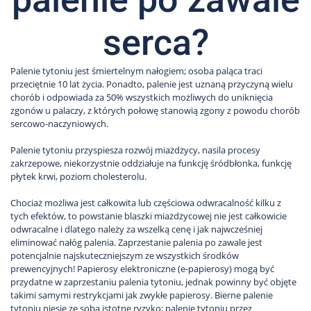
serca?
Palenie tytoniu jest śmiertelnym nałogiem; osoba paląca traci
przeciętnie 10 lat życia. Ponadto, palenie jest uznaną przyczyną wielu
chorób i odpowiada za 50% wszystkich możliwych do uniknięcia
zgonów u palaczy, z których połowę stanowią zgony z powodu chorób
sercowo-naczyniowych.
Palenie tytoniu przyspiesza rozwój miażdżycy, nasila procesy
zakrzepowe, niekorzystnie oddziałuje na funkcję śródbłonka, funkcję
płytek krwi, poziom cholesterolu.
Chociaż możliwa jest całkowita lub częściowa odwracalność kilku z
tych efektów, to powstanie blaszki miażdżycowej nie jest całkowicie
odwracalne i dlatego należy za wszelką cenę i jak najwcześniej
eliminować nałóg palenia. Zaprzestanie palenia po zawale jest
potencjalnie najskuteczniejszym ze wszystkich środków
prewencyjnych! Papierosy elektroniczne (e-papierosy) mogą być
przydatne w zaprzestaniu palenia tytoniu, jednak powinny być objęte
takimi samymi restrykcjami jak zwykłe papierosy. Bierne palenie
tytoniu niesie ze sobą istotne ryzyko; palenie tytoniu przez