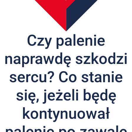
Nas
Kariera
Galeria
Czy palenie
Kontakt
naprawdę szkodzi
801
502
302
sercu? Co stanie
się, jeżeli będę
kontynuował
palenie po zawale