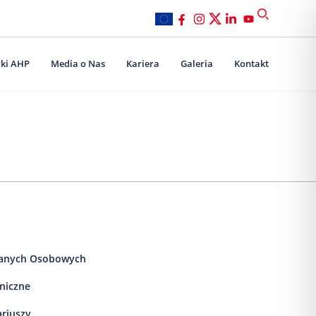
ki AHP
Media o Nas
Kariera
Galeria
Kontakt
anych Osobowych
iniczne
ariuszy