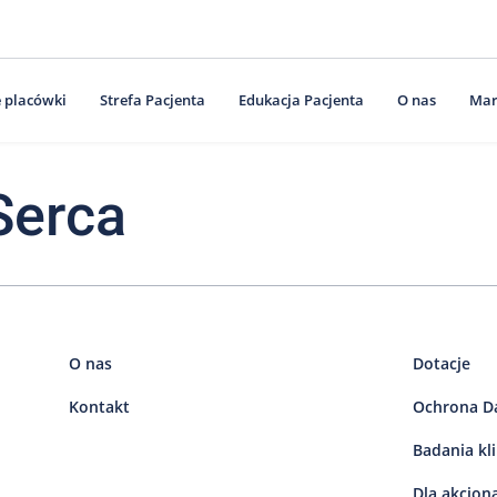
 placówki
Strefa Pacjenta
Edukacja Pacjenta
O nas
Mar
Serca
O nas
Dotacje
Kontakt
Ochrona D
Badania kl
Dla akcjon