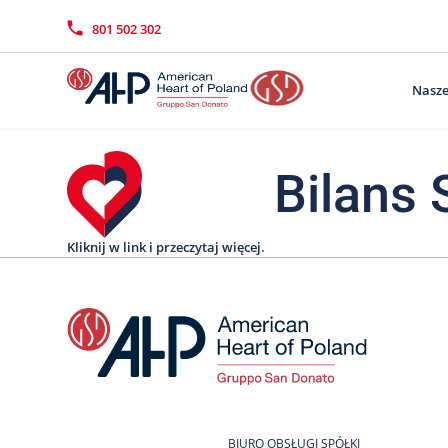
Przejdź
Wyszukiwarka
Kontakt
do
801 502 302
treści
Nasze
Bilans 
Kliknij w link i przeczytaj więcej.
BIURO OBSŁUGI SPÓŁKI