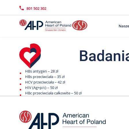
Przejdź
Wyszukiwarka
Kontakt
do
801 502 302
treści
Nasze
Badani
HBs antygen – 28 zł
HBs przeciwciała – 35 zł
HCV przeciwciała – 42 zł
HIV (Ag+p/c) – 50 zł
HBc przeciwciała całkowite – 50 zł