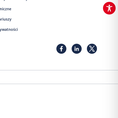
iniczne
ariuszy
rywatności