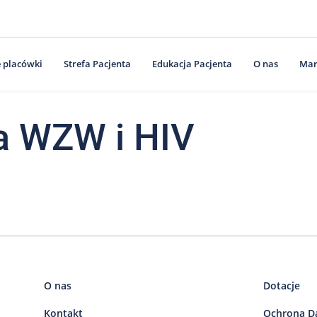
 placówki
Strefa Pacjenta
Edukacja Pacjenta
O nas
Mar
a WZW i HIV
O nas
Dotacje
Kontakt
Ochrona D