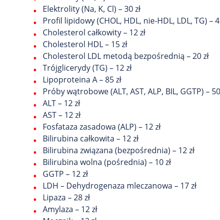
Elektrolity (Na, K, Cl) – 30 zł
Profil lipidowy (CHOL, HDL, nie-HDL, LDL, TG) – 4
Cholesterol całkowity – 12 zł
Cholesterol HDL – 15 zł
Cholesterol LDL metodą bezpośrednią – 20 zł
Trójglicerydy (TG) – 12 zł
Lipoproteina A – 85 zł
Próby wątrobowe (ALT, AST, ALP, BIL, GGTP) – 50
ALT – 12 zł
AST – 12 zł
Fosfataza zasadowa (ALP) – 12 zł
Bilirubina całkowita – 12 zł
Bilirubina związana (bezpośrednia) – 12 zł
Bilirubina wolna (pośrednia) – 10 zł
GGTP – 12 zł
LDH – Dehydrogenaza mleczanowa – 17 zł
Lipaza – 28 zł
Amylaza – 12 zł