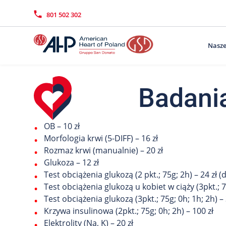
Przejdź
Wyszukiwarka
Kontakt
do
801 502 302
treści
Nasze
Badani
OB – 10 zł
Morfologia krwi (5-DIFF) – 16 zł
Rozmaz krwi (manualnie) – 20 zł
Glukoza – 12 zł
Test obciążenia glukozą (2 pkt.; 75g; 2h) – 24 zł 
Test obciążenia glukozą u kobiet w ciąży (3pkt.; 7
Test obciążenia glukozą (3pkt.; 75g; 0h; 1h; 2h) –
Krzywa insulinowa (2pkt.; 75g; 0h; 2h) – 100 zł
Elektrolity (Na, K) – 20 zł