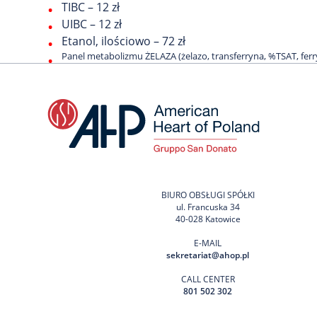
TIBC – 12 zł
UIBC – 12 zł
Etanol, ilościowo – 72 zł
Panel metabolizmu ŻELAZA (żelazo, transferryna, %TSAT, ferry
BIURO OBSŁUGI SPÓŁKI
ul. Francuska 34
40-028 Katowice
E-MAIL
sekretariat@ahop.pl
CALL CENTER
801 502 302