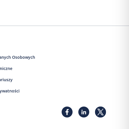
anych Osobowych
iniczne
ariuszy
rywatności