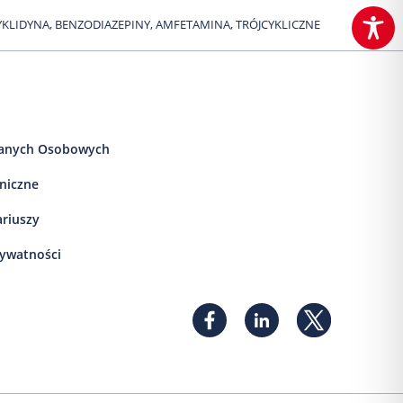
YKLIDYNA, BENZODIAZEPINY, AMFETAMINA, TRÓJCYKLICZNE
anych Osobowych
iniczne
ariuszy
rywatności