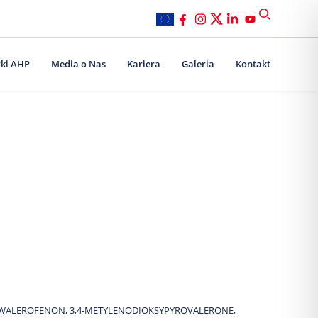
ki AHP
Media o Nas
Kariera
Galeria
Kontakt
YNOWALEROFENON, 3,4-METYLENODIOKSYPYROVALERONE,