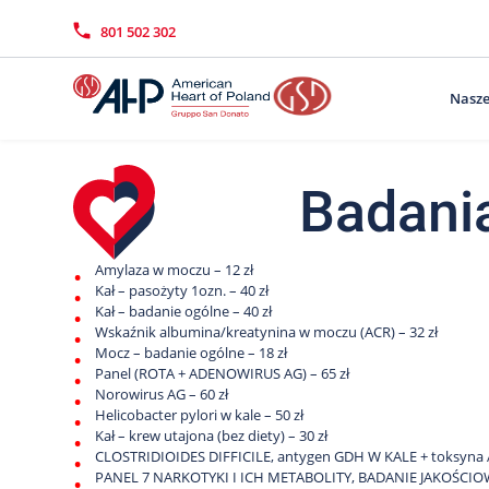
Przejdź
Wyszukiwarka
Kontakt
do
801 502 302
treści
Nasze
Badania
Amylaza w moczu – 12 zł
Kał – pasożyty 1ozn. – 40 zł
Kał – badanie ogólne – 40 zł
Wskaźnik albumina/kreatynina w moczu (ACR) – 32 zł
Mocz – badanie ogólne – 18 zł
Panel (ROTA + ADENOWIRUS AG) – 65 zł
Norowirus AG – 60 zł
Helicobacter pylori w kale – 50 zł
Kał – krew utajona (bez diety) – 30 zł
CLOSTRIDIOIDES DIFFICILE, antygen GDH W KALE + toksyna A
PANEL 7 NARKOTYKI I ICH METABOLITY, BADANIE JAKOŚC