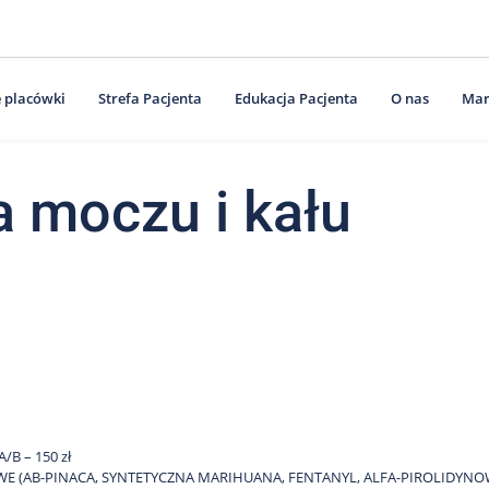
 placówki
Strefa Pacjenta
Edukacja Pacjenta
O nas
Mar
 moczu i kału
/B – 150 zł
IOWE (AB-PINACA, SYNTETYCZNA MARIHUANA, FENTANYL, ALFA-PIROLID