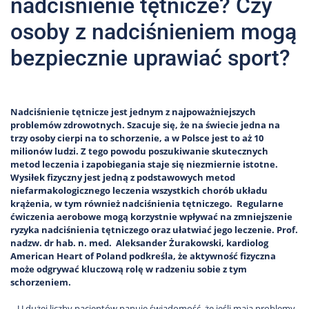
nadciśnienie tętnicze? Czy
osoby z nadciśnieniem mogą
bezpiecznie uprawiać sport?
Nadciśnienie tętnicze jest jednym z najpoważniejszych
problemów zdrowotnych
. Szacuje się, że na świecie jedna na
trzy osoby cierpi na to schorzenie, a w Polsce jest to aż 10
milionów ludzi. Z tego powodu poszukiwanie skutecznych
metod leczenia i zapobiegania staje się niezmiernie istotne.
Wysiłek fizyczny jest jedną z podstawowych metod
niefarmakologicznego leczenia wszystkich chorób układu
krążenia, w tym również nadciśnienia tętniczego. Regularne
ćwiczenia aerobowe mogą korzystnie wpływać na zmniejszenie
ryzyka nadciśnienia tętniczego oraz ułatwiać jego leczenie. Prof.
nadzw. dr hab. n. med. Aleksander Żurakowski, kardiolog
American Heart of Poland podkreśla, że aktywność fizyczna
może odgrywać kluczową rolę w radzeniu sobie z tym
schorzeniem.
– U dużej liczby pacjentów panuje świadomość, że jeśli mają problemy