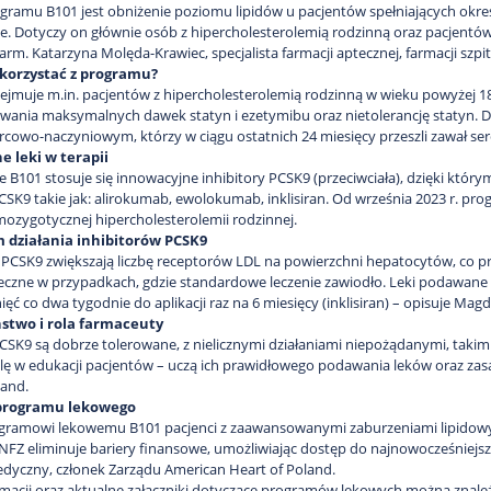
gramu B101 jest obniżenie poziomu lipidów u pacjentów spełniających określ
e. Dotyczy on głównie osób z hipercholesterolemią rodzinną oraz pacjent
arm. Katarzyna Molęda-Krawiec, specjalista farmacji aptecznej, farmacji szpi
korzystać z programu?
jmuje m.in. pacjentów z hipercholesterolemią rodzinną
w wieku powyżej 18
ania maksymalnych dawek statyn i ezetymibu oraz nietolerancję statyn. D
rcowo-naczyniowym, którzy w ciągu ostatnich 24 miesięcy przeszli zawał se
 leki w terapii
 B101 stosuje się innowacyjne inhibitory PCSK9 (przeciwciała), dzięki któr
PCSK9 takie jak: alirokumab, ewolokumab, inklisiran. Od września 2023 r. pr
mozygotycznej hipercholesterolemii rodzinnej.
działania inhibitorów PCSK9
y PCSK9 zwiększają liczbę receptorów LDL na powierzchni hepatocytów, co pr
eczne w przypadkach, gdzie standardowe leczenie zawiodło. Leki podawane 
ięć co dwa tygodnie do aplikacji raz na 6 miesięcy (inklisiran) – opisuje M
stwo i rola farmaceuty
PCSK9 są dobrze tolerowane, z nielicznymi działaniami niepożądanymi, takimi
lę w edukacji pacjentów – uczą ich prawidłowego podawania leków oraz zas
land.
 programu lekowego
ogramowi lekowemu B101 pacjenci z zaawansowanymi zaburzeniami lipidowymi
NFZ eliminuje bariery finansowe, umożliwiając dostęp do najnowocześniejs
dyczny, członek Zarządu American Heart of Poland.
rmacji oraz aktualne załączniki dotyczące programów lekowych można znale