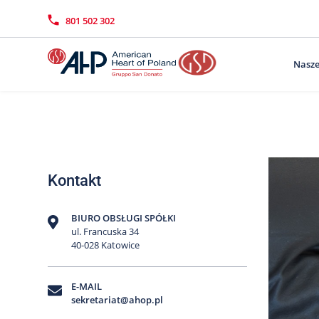
Przejdź
Wyszukiwarka
Kontakt
do
801 502 302
treści
Nasze
Kontakt
BIURO OBSŁUGI SPÓŁKI
ul. Francuska 34
40-028 Katowice
E-MAIL
sekretariat@ahop.pl