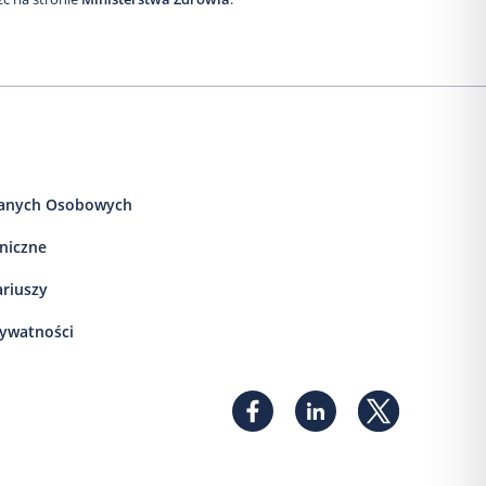
anych Osobowych
iniczne
ariuszy
rywatności