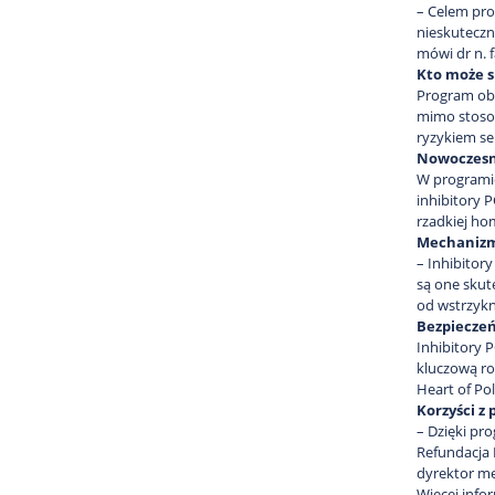
– Celem pro
nieskuteczn
mówi dr n. f
Kto może s
Program obe
mimo stosow
ryzykiem se
Nowoczesne
W programie
inhibitory 
rzadkiej ho
Mechanizm 
– Inhibitor
są one skut
od wstrzykn
Bezpieczeń
Inhibitory 
kluczową ro
Heart of Po
Korzyści z
– Dzięki pr
Refundacja 
dyrektor me
Więcej info