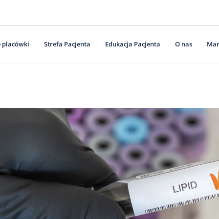
 placówki
Strefa Pacjenta
Edukacja Pacjenta
O nas
Mar