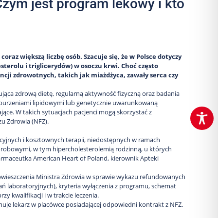
Czym jest program lekowy i kto
oraz większą liczbę osób. Szacuje się, że w Polsce dotyczy
terolu i triglicerydów) w osoczu krwi. Choć często
ji zdrowotnych, takich jak miażdżyca, zawały serca czy
ująca zdrową dietę, regularną aktywność fizyczną oraz badania
aburzeniami lipidowymi lub genetycznie uwarunkowaną
jące. W takich sytuacjach pacjenci mogą skorzystać z
u Zdrowia (NFZ).
yjnych i kosztownych terapii, niedostępnych w ramach
robowymi, w tym hipercholesterolemią rodzinną, u których
armaceutka American Heart of Poland, kierownik Apteki
obwieszczenia Ministra Zdrowia w sprawie wykazu refundowanych
dań laboratoryjnych), kryteria wyłączenia z programu, schemat
kwalifikacji i w trakcie leczenia.
muje lekarz w placówce posiadającej odpowiedni kontrakt z NFZ.