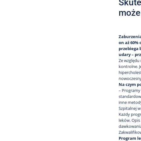
Skute
może 
Zaburzenia
on aż 60% 
przebiega 
udary – pr
Ze względu 
kontrolne. 
hipercholes
nowoczesny
Na czym p
– Programy 
standardowy
inne metody
Szpitalnej w
Każdy progr
leków. Opis
dawkowania 
Zakwalifiko
Program le