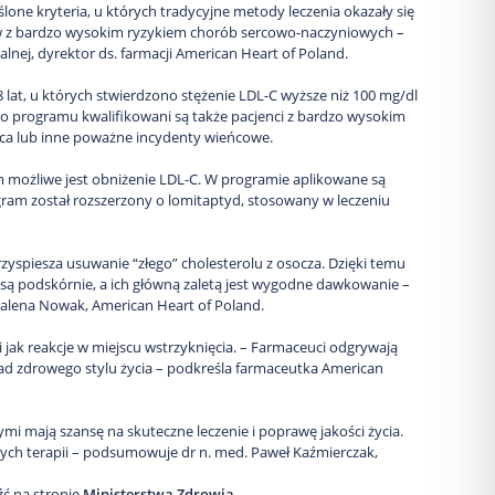
one kryteria, u których tradycyjne metody leczenia okazały się
ów z bardzo wysokim ryzykiem chorób sercowo-naczyniowych –
talnej, dyrektor ds. farmacji American Heart of Poland.
 lat, u których stwierdzono stężenie LDL-C wyższe niż 100 mg/dl
o programu kwalifikowani są także pacjenci z bardzo wysokim
rca lub inne poważne incydenty wieńcowe.
ym możliwe jest obniżenie LDL-C. W programie aplikowane są
ogram został rozszerzony o lomitaptyd, stosowany w leczeniu
zyspiesza usuwanie “złego” cholesterolu z osocza. Dzięki temu
są podskórnie, a ich główną zaletą jest wygodne dawkowanie –
agdalena Nowak, American Heart of Poland.
 jak reakcje w miejscu wstrzyknięcia. – Farmaceuci odgrywają
ad zdrowego stylu życia – podkreśla farmaceutka American
 mają szansę na skuteczne leczenie i poprawę jakości życia.
zych terapii – podsumowuje dr n. med. Paweł Kaźmierczak,
źć na stronie
Ministerstwa Zdrowia
.