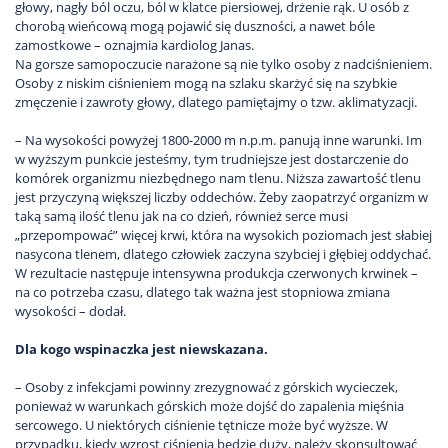
głowy, nagły ból oczu, ból w klatce piersiowej, drżenie rąk. U osób z
chorobą wieńcową mogą pojawić się duszności, a nawet bóle
zamostkowe – oznajmia kardiolog Janas.
Na gorsze samopoczucie narażone są nie tylko osoby z nadciśnieniem.
Osoby z niskim ciśnieniem mogą na szlaku skarżyć się na szybkie
zmęczenie i zawroty głowy, dlatego pamiętajmy o tzw. aklimatyzacji.
– Na wysokości powyżej 1800-2000 m n.p.m. panują inne warunki. Im
w wyższym punkcie jesteśmy, tym trudniejsze jest dostarczenie do
komórek organizmu niezbędnego nam tlenu. Niższa zawartość tlenu
jest przyczyną większej liczby oddechów. Żeby zaopatrzyć organizm w
taką samą ilość tlenu jak na co dzień, również serce musi
„przepompować” więcej krwi, która na wysokich poziomach jest słabiej
nasycona tlenem, dlatego człowiek zaczyna szybciej i głębiej oddychać.
W rezultacie następuje intensywna produkcja czerwonych krwinek –
na co potrzeba czasu, dlatego tak ważna jest stopniowa zmiana
wysokości – dodał.
Dla kogo wspinaczka jest niewskazana.
– Osoby z infekcjami powinny zrezygnować z górskich wycieczek,
ponieważ w warunkach górskich może dojść do zapalenia mięśnia
sercowego. U niektórych ciśnienie tętnicze może być wyższe. W
przypadku, kiedy wzrost ciśnienia będzie duży, należy skonsultować