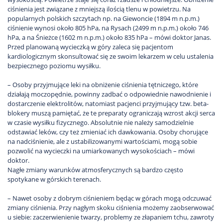
ciśnienia jest związane z mniejszą ilością tlenu w powietrzu. Na
popularnych polskich szczytach np. na Giewoncie (1894 m n.p.m.)
ciśnienie wynosi około 805 hPa, na Rysach (2499 m n.p.m.) około 746
hPa, a na Śnieżce (1602 m n.p.m.) około 835 hPa – mówi doktor Janas.
Przed planowaną wycieczką w góry zaleca się pacjentom
kardiologicznym skonsultować się ze swoim lekarzem w celu ustalenia
bezpiecznego poziomu wysiłku.
– Osoby przyjmujące leki na obniżenie ciśnienia tętniczego, które
działają moczopędnie, powinny zadbać o odpowiednie nawodnienie i
dostarczenie elektrolitów, natomiast pacjenci przyjmujący tzw. beta-
blokery muszą pamiętać, że te preparaty ograniczają wzrost akcji serca
w czasie wysiłku fizycznego. Absolutnie nie należy samodzielnie
odstawiać leków, czy też zmieniać ich dawkowania. Osoby chorujące
na nadciśnienie, ale z ustabilizowanymi wartościami, mogą sobie
pozwolić na wycieczki na umiarkowanych wysokościach – mówi
doktor.
Nagłe zmiany warunków atmosferycznych są bardzo często
spotykane w górskich terenach.
– Nawet osoby z dobrym ciśnieniem będąc w górach mogą odczuwać
zmiany ciśnienia. Przy nagłym skoku ciśnienia możemy zaobserwować
u siebie: zaczerwienienie twarzy, problemy ze złapaniem tchu, zawroty