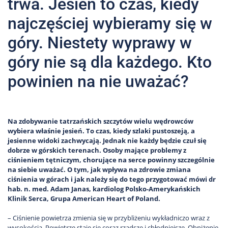
trwa. Jesień to czas, kiedy
najczęściej wybieramy się w
góry. Niestety wyprawy w
góry nie są dla każdego. Kto
powinien na nie uważać?
Na zdobywanie tatrzańskich szczytów wielu wędrowców
wybiera właśnie jesień. To czas, kiedy szlaki pustoszeją, a
jesienne widoki zachwycają. Jednak nie każdy będzie czuł się
dobrze w górskich terenach. Osoby mające problemy z
ciśnieniem tętniczym, chorujące na serce powinny szczególnie
na siebie uważać. O tym, jak wpływa na zdrowie zmiana
ciśnienia w górach i jak należy się do tego przygotować mówi dr
hab. n. med. Adam Janas, kardiolog Polsko-Amerykańskich
Klinik Serca, Grupa American Heart of Poland.
– Ciśnienie powietrza zmienia się w przybliżeniu wykładniczo wraz z
wysokością. Powietrze staje się coraz rzadsze i chłodniejsze. Obniżenie