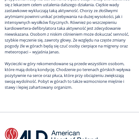
się z lekarzem celem ustalenia dalszego działania. Ciężkie wady
zastawkowe wykluczają taką aktywność. Chorzy ze złośliwymi
arytmiami powinni unikać przebywania na dużej wysokości, jak i
intensywnych wysiłków fizycznych. Również po wszczepieniu
kardiowertera-defibrylatora taka aktywność jest zdecydowanie
niewskazana. Osobom z niskim ciśnieniem może dokuczać senność,
szybkie męczenie się, zawroty głowy. Ze względu na częste zmiany
pogody źle w górach będą się czuć osoby cierpiące na migreny oraz
meteoropaci – wyjaśnia Janas.
Wycieczki w góry rekomendowane są przede wszystkim osobom,
które mają dobrą kondycję. Chodzenie po terenach górskich wpływa
pozytywnie na serce oraz płuca, które przy obciążeniu zwiększają
swoją wydolność. Pobyt w górach to także wzmocnione mięśnie i
stawy i lepiej zahartowany organizm.