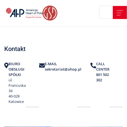
Przejdź
Wyszukiwarka
Kontakt
do
treści
Nasze
placówki
Kontakt
Strefa
Pacjenta
BIURO
E-MAIL
CALL
Edukacja
OBSŁUGI
sekretariat@ahop.pl
CENTER
Pacjenta
SPÓŁKI
801 502
ul.
302
O
Francuska
nas
34
40-028
Marki
Katowice
AHP
Media
o