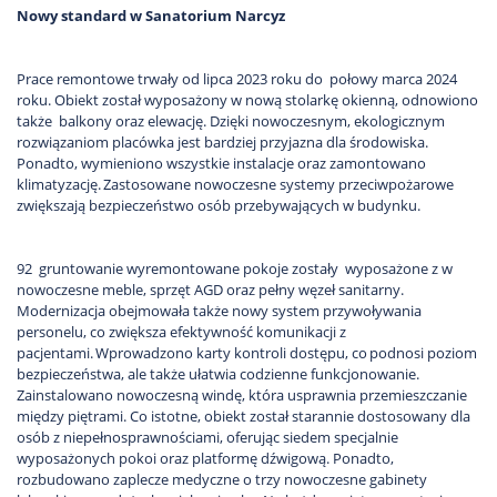
Nowy standard w Sanatorium Narcyz
Prace remontowe trwały od lipca 2023 roku do połowy marca 2024
roku. Obiekt został wyposażony w nową stolarkę okienną, odnowiono
także balkony oraz elewację. Dzięki nowoczesnym, ekologicznym
rozwiązaniom placówka jest bardziej przyjazna dla środowiska.
Ponadto, wymieniono wszystkie instalacje oraz zamontowano
klimatyzację. Zastosowane nowoczesne systemy przeciwpożarowe
zwiększają bezpieczeństwo osób przebywających w budynku.
92 gruntowanie wyremontowane pokoje zostały wyposażone z w
nowoczesne meble, sprzęt AGD oraz pełny węzeł sanitarny.
Modernizacja obejmowała także nowy system przywoływania
personelu, co zwiększa efektywność komunikacji z
pacjentami. Wprowadzono karty kontroli dostępu, co podnosi poziom
bezpieczeństwa, ale także ułatwia codzienne funkcjonowanie.
Zainstalowano nowoczesną windę, która usprawnia przemieszczanie
między piętrami. Co istotne, obiekt został starannie dostosowany dla
osób z niepełnosprawnościami, oferując siedem specjalnie
wyposażonych pokoi oraz platformę dźwigową. Ponadto,
rozbudowano zaplecze medyczne o trzy nowoczesne gabinety