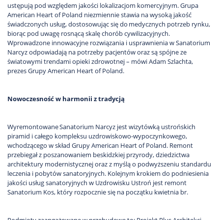
ustępują pod względem jakości lokalizacjom komercyjnym. Grupa
American Heart of Poland niezmiennie stawia na wysoką jakość
świadczonych usług, dostosowując się do medycznych potrzeb rynku,
biorąc pod uwagę rosnącą skalę chorób cywilizacyjnych.
Wprowadzone innowacyjne rozwiązania i usprawnienia w Sanatorium
Narcyz odpowiadają na potrzeby pacjentów oraz są spójne ze
światowymi trendami opieki zdrowotnej – mówi Adam Szlachta,
prezes Grupy American Heart of Poland.
Nowoczesność w harmonii z tradycją
Wyremontowane
Sanatorium Narcyz jest wizytówką ustrońskich
piramid i całego kompleksu uzdrowiskowo-wypoczynkowego,
wchodzącego w skład Grupy American Heart of Poland. Remont
przebiegał z poszanowaniem beskidzkiej przyrody, dziedzictwa
architektury modernistycznej oraz z myślą o podwyższeniu standardu
leczenia i pobytów sanatoryjnych. Kolejnym krokiem do podniesienia
jakości usług sanatoryjnych w Uzdrowisku Ustroń jest remont
Sanatorium Kos, który rozpocznie się na początku kwietnia br.
Podmioty zaangażowane w przebudowę to: Projekt Plus Architekci