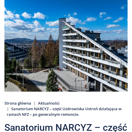
Nas
Kariera
Galeria
Kontakt
801
502
302
Strona główna
Aktualności
Sanatorium NARCYZ – część Uzdrowiska Ustroń działająca w
ramach NFZ – po generalnym remoncie.
Sanatorium NARCYZ – część