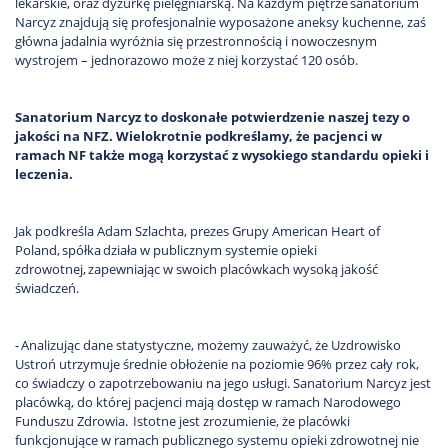
lekarskie, oraz dyżurkę pielęgniarską. Na każdym piętrze sanatorium
Narcyz znajdują się profesjonalnie wyposażone aneksy kuchenne, zaś
główna jadalnia wyróżnia się przestronnością i nowoczesnym
wystrojem – jednorazowo może z niej korzystać 120 osób.
Sanatorium Narcyz to doskonałe potwierdzenie naszej tezy o
jakości na NFZ. Wielokrotnie podkreślamy, że pacjenci w
ramach NF także mogą korzystać z wysokiego standardu opieki i
leczenia.
Jak podkreśla Adam Szlachta, prezes Grupy American Heart of
Poland, spółka działa w publicznym systemie opieki
zdrowotnej, zapewniając w swoich placówkach wysoką jakość
świadczeń.
- Analizując dane statystyczne, możemy zauważyć, że Uzdrowisko
Ustroń utrzymuje średnie obłożenie na poziomie 96% przez cały rok,
co świadczy o zapotrzebowaniu na jego usługi. Sanatorium Narcyz jest
placówką, do której pacjenci mają dostęp w ramach Narodowego
Funduszu Zdrowia. Istotne jest zrozumienie, że placówki
funkcjonujące w ramach publicznego systemu opieki zdrowotnej nie