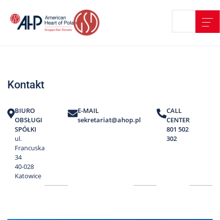
Przejdź
Wyszukiwarka
Kontakt
do
treści
Nasze
placówki
Kontakt
Strefa
Pacjenta
BIURO
E-MAIL
CALL
Edukacja
OBSŁUGI
sekretariat@ahop.pl
CENTER
Pacjenta
SPÓŁKI
801 502
ul.
302
O
Francuska
nas
34
40-028
Marki
Katowice
AHP
Media
o