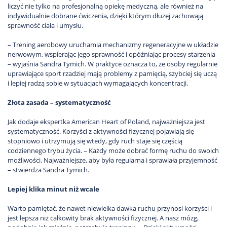
liczyć nie tylko na profesjonalną opiekę medyczną, ale również na
indywidualnie dobrane ćwiczenia, dzięki którym dłużej zachowają
sprawność ciała i umysłu.
– Trening aerobowy uruchamia mechanizmy regeneracyjne w układzie
nerwowym, wspierając jego sprawność i opóźniając procesy starzenia
– wyjaśnia Sandra Tymich. W praktyce oznacza to, że osoby regularnie
uprawiające sport rzadziej mają problemy z pamięcią, szybciej się uczą
i lepiej radzą sobie w sytuacjach wymagających koncentracji.
Złota zasada – systematyczność
Jak dodaje ekspertka American Heart of Poland, najważniejsza jest
systematyczność. Korzyści z aktywności fizycznej pojawiają się
stopniowo i utrzymują się wtedy, gdy ruch staje się częścią
codziennego trybu życia. – Każdy może dobrać formę ruchu do swoich
możliwości. Najważniejsze, aby była regularna i sprawiała przyjemność
– stwierdza Sandra Tymich.
Lepiej klika minut niż wcale
Warto pamiętać, że nawet niewielka dawka ruchu przynosi korzyści i
jest lepsza niż całkowity brak aktywności fizycznej. A nasz mózg,