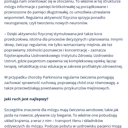
pomaga nam orientować się w otoczeniu. To właśnie w tej strukturze
mózgu informacje z pamięci krótkotrwałej są porządkowane i
przenoszone do pamięci długotrwałej, co umożliwia utrwalanie
wspomnień. Regularna aktywność fizyczna sprzyja ponadto
neurogenezie, czyli tworzeniu nowych neuronów.
– Dzięki aktywności fizycznej stymulowana jest także kora
przedczołowa, istotna dla procesów decyzyjnych i planowania. Innymi
słowy, ćwicząc regularnie, nie tylko wzmacniamy mięśnie, ale też
poprawiamy zdolności poznawcze i koncentrację – zaznacza
fizjoterapeutka Uzdrowiskowego Instytutu Zdrowia, Uzdrowisko
Ustroń, gdzie pacjentom zapewnia się kompleksową opiekę, łącząc
terapię, rehabilitację oraz edukację w zakresie profilaktyki zdrowotnej.
W przypadku choroby Parkinsona regularne ćwiczenia pomagają
zachować sprawność ruchową, poprawiają chód oraz równowagę, a
także przeciwdziałają powstawaniu przykurczów mięśniowych.
Jaki ruch jest najlepszy?
Szczególne znaczenie dla mózgu mają ćwiczenia aerobowe, takie jak
jazda na rowerze, pływanie czy bieganie. To właśnie one pobudzają
układ krążenia, a wraz z nim – transport tlenu i składników
odżywczych do mózgu. Podczas pobytu w uzdrowisku pacjenci mogą