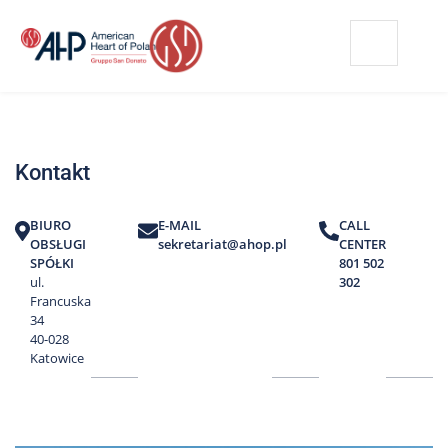
Przejdź
Wyszukiwarka
Kontakt
do
treści
Nasze
placówki
Kontakt
Strefa
Pacjenta
BIURO
E-MAIL
CALL
Edukacja
OBSŁUGI
sekretariat@ahop.pl
CENTER
Pacjenta
SPÓŁKI
801 502
ul.
302
O
Francuska
nas
34
40-028
Marki
Katowice
AHP
Media
o