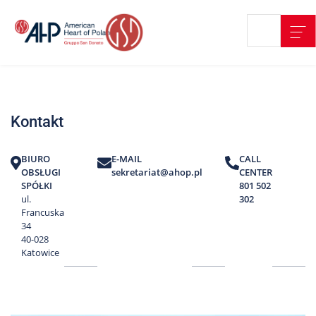
Przejdź
Wyszukiwarka
Kontakt
do
treści
Nasze
placówki
Kontakt
Strefa
Pacjenta
BIURO
E-MAIL
CALL
Edukacja
OBSŁUGI
sekretariat@ahop.pl
CENTER
Pacjenta
SPÓŁKI
801 502
ul.
302
O
Francuska
nas
34
40-028
Marki
Katowice
AHP
Media
o