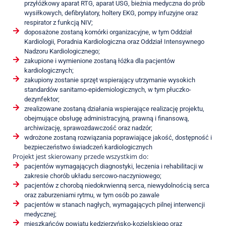
przyłóżkowy aparat RTG, aparat USG, bieżnia medyczna do prób
wysiłkowych, defibrylatory, holtery EKG, pompy infuzyjne oraz
respirator z funkcją NIV;
doposażone zostaną komórki organizacyjne, w tym Oddział
Kardiologii, Poradnia Kardiologiczna oraz Oddział Intensywnego
Nadzoru Kardiologicznego;
zakupione i wymienione zostaną łóżka dla pacjentów
kardiologicznych;
zakupiony zostanie sprzęt wspierający utrzymanie wysokich
standardów sanitarno-epidemiologicznych, w tym płuczko-
dezynfektor;
zrealizowane zostaną działania wspierające realizację projektu,
obejmujące obsługę administracyjną, prawną i finansową,
archiwizację, sprawozdawczość oraz nadzór;
wdrożone zostaną rozwiązania poprawiające jakość, dostępność i
bezpieczeństwo świadczeń kardiologicznych
Projekt jest skierowany przede wszystkim do:
pacjentów wymagających diagnostyki, leczenia i rehabilitacji w
zakresie chorób układu sercowo-naczyniowego;
pacjentów z chorobą niedokrwienną serca, niewydolnością serca
oraz zaburzeniami rytmu, w tym osób po zawale
pacjentów w stanach nagłych, wymagających pilnej interwencji
medycznej;
mieszkańców powiatu kędzierzyńsko-kozielskiego oraz