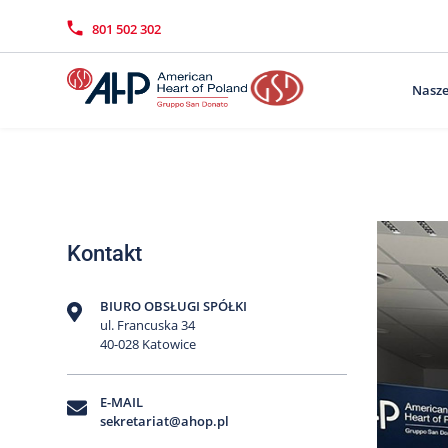
Przejdź
Wyszukiwarka
Kontakt
do
801 502 302
treści
Nasze
Kontakt
BIURO OBSŁUGI SPÓŁKI
ul. Francuska 34
40-028 Katowice
E-MAIL
sekretariat@ahop.pl