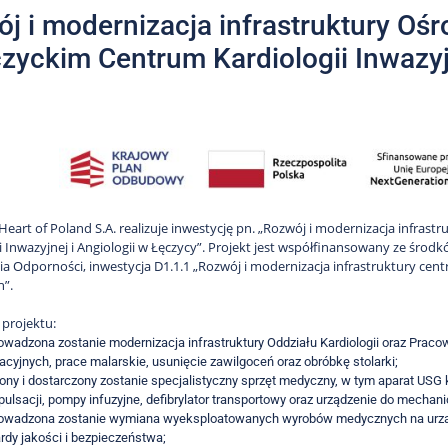
j i modernizacja infrastruktury Ośr
zyckim Centrum Kardiologii Inwazyj
eart of Poland S.A. realizuje inwestycję pn. „Rozwój i modernizacja infras
i Inwazyjnej i Angiologii w Łęczycy”. Projekt jest współfinansowany ze śr
ia Odporności, inwestycja D1.1.1 „Rozwój i modernizacja infrastruktury cen
h”.
projektu:
owadzona zostanie modernizacja infrastruktury Oddziału Kardiologii oraz Prac
acyjnych, prace malarskie, usunięcie zawilgoceń oraz obróbkę stolarki;
ony i dostarczony zostanie specjalistyczny sprzęt medyczny, w tym aparat US
pulsacji, pompy infuzyjne, defibrylator transportowy oraz urządzenie do mechanic
owadzona zostanie wymiana wyeksploatowanych wyrobów medycznych na urządz
rdy jakości i bezpieczeństwa;