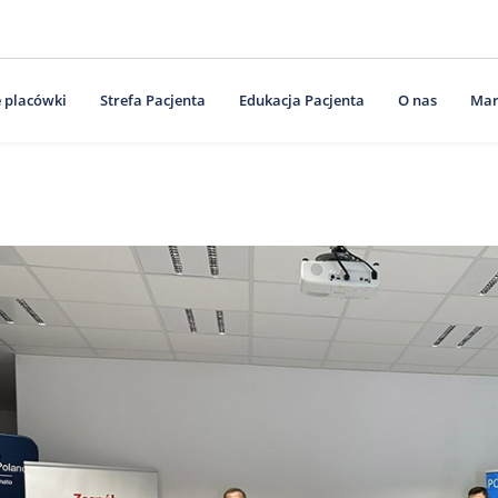
 placówki
Strefa Pacjenta
Edukacja Pacjenta
O nas
Mar