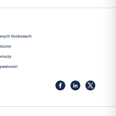
anych Osobowych
iniczne
ariuszy
rywatności