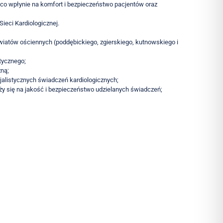
co wpłynie na komfort i bezpieczeństwo pacjentów oraz
ieci Kardiologicznej.
iatów ościennych (poddębickiego, zgierskiego, kutnowskiego i
tycznego;
zną;
jalistycznych świadczeń kardiologicznych;
y się na jakość i bezpieczeństwo udzielanych świadczeń;