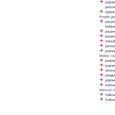
popraw
person
zapewn
Projekt j
pacjen
łódzki
pacjen
pacjen
mieszk
person
pośred
Efekty i r
podnie
popraw
skróce
zwięks
popraw
wzmocn
Wartość i
Całkow
Dofina