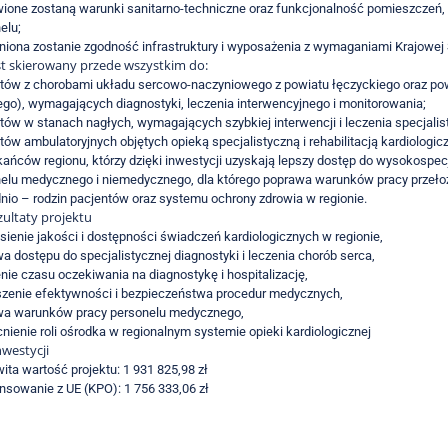
ione zostaną warunki sanitarno-techniczne oraz funkcjonalność pomieszczeń, 
elu;
iona zostanie zgodność infrastruktury i wyposażenia z wymaganiami Krajowej S
est skierowany przede wszystkim do:
tów z chorobami układu sercowo-naczyniowego z powiatu łęczyckiego oraz pow
ego), wymagających diagnostyki, leczenia interwencyjnego i monitorowania;
tów w stanach nagłych, wymagających szybkiej interwencji i leczenia specjalis
tów ambulatoryjnych objętych opieką specjalistyczną i rehabilitacją kardiologic
ańców regionu, którzy dzięki inwestycji uzyskają lepszy dostęp do wysokospec
elu medycznego i niemedycznego, dla którego poprawa warunków pracy przełoż
nio – rodzin pacjentów oraz systemu ochrony zdrowia w regionie.
ezultaty projektu
sienie jakości i dostępności świadczeń kardiologicznych w regionie,
a dostępu do specjalistycznej diagnostyki i leczenia chorób serca,
nie czasu oczekiwania na diagnostykę i hospitalizację,
zenie efektywności i bezpieczeństwa procedur medycznych,
a warunków pracy personelu medycznego,
ienie roli ośrodka w regionalnym systemie opieki kardiologicznej
nwestycji
ita wartość projektu: 1 931 825,98 zł
nsowanie z UE (KPO): 1 756 333,06 zł