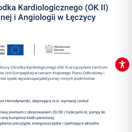
odka Kardiologicznego (OK II)
nej i Angiologii w Łęczycy
truktury Ośrodka Kardiologicznego (OK II) w Łęczyckim Centrum
odków Unii Europejskiej w ramach Krajowego Planu Odbudowy i
trów opieki wysokospecjalistycznej i innych podmiotów
owni Hemodynamiki, obejmująca m.in. wymianę central
G klasy premium z obrazowaniem 2D/3D i funkcjami AI, pompy do
znej kompresji klatki piersiowej;
enia precyzyjne, energooszczędne i spełniające aktualne