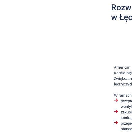
Rozwó
w Łęc
American H
Kardiologi
Zwiększan
leczniczyc
W ramach 
przepr
wentyl
zakupi
kontra
przepr
standa