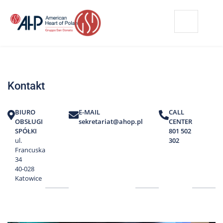
Przejdź
Wyszukiwarka
Kontakt
do
treści
Nasze
placówki
Kontakt
Strefa
Pacjenta
BIURO
E-MAIL
CALL
Edukacja
OBSŁUGI
sekretariat@ahop.pl
CENTER
Pacjenta
SPÓŁKI
801 502
ul.
302
O
Francuska
nas
34
40-028
Marki
Katowice
AHP
Media
o