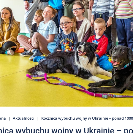
wna
Aktualności
Rocznica wybuchu wojny w Ukrainie – ponad 100
ica wybuchu wojny w Ukrainie – 