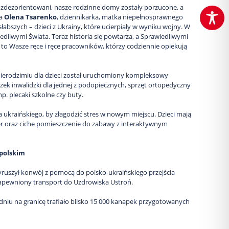
i zdezorientowani, nasze rodzinne domy zostały porzucone, a
na
Olena Tsarenko
, dziennikarka, matka niepełnosprawnego
łabszych – dzieci z Ukrainy, które ucierpiały w wyniku wojny. W
edliwymi Świata. Teraz historia się powtarza, a Sprawiedliwymi
 – to Wasze ręce i ręce pracowników, którzy codziennie opiekują
erodzimiu dla dzieci został uruchomiony kompleksowy
zek inwalidzki dla jednej z podopiecznych, sprzęt ortopedyczny
p. plecaki szkolne czy buty.
kraińskiego, by złagodzić stres w nowym miejscu. Dzieci mają
ier oraz ciche pomieszczenie do zabawy z interaktywnym
 polskim
ruszył konwój z pomocą do polsko-ukraińskiego przejścia
apewniony transport do Uzdrowiska Ustroń.
godniu na granicę trafiało blisko 15 000 kanapek przygotowanych