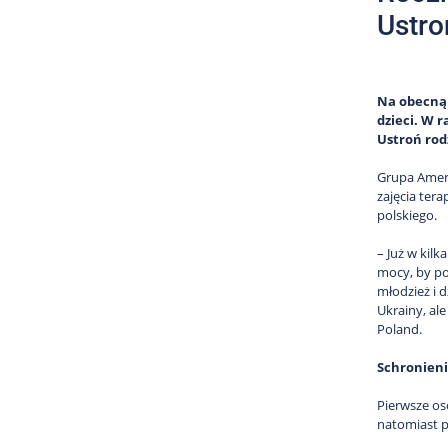
Ustro
Na obecną 
dzieci. W 
Ustroń rod
Grupa Ameri
zajęcia ter
polskiego.
– Już w kil
mocy, by po
młodzież i 
Ukrainy, al
Poland.
Schronieni
Pierwsze os
natomiast p