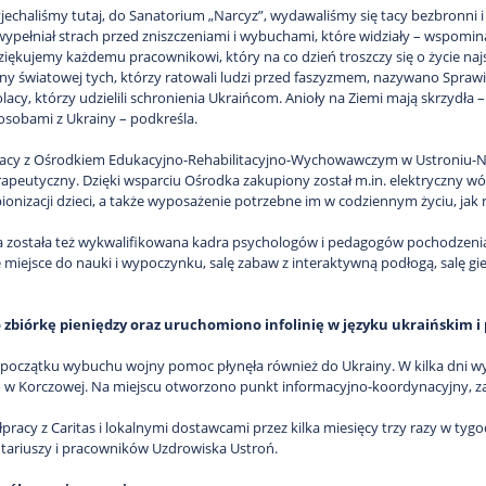
yjechaliśmy tutaj, do Sanatorium „Narcyz”, wydawaliśmy się tacy bezbronni 
 wypełniał strach przed zniszczeniami i wybuchami, które widziały – wspomi
Dziękujemy każdemu pracownikowi, który na co dzień troszczy się o życie najs
ojny światowej tych, którzy ratowali ludzi przed faszyzmem, nazywano Sprawi
lacy, którzy udzielili schronienia Ukraińcom. Anioły na Ziemi mają skrzydła
 osobami z Ukrainy – podkreśla.
acy z Ośrodkiem Edukacyjno-Rehabilitacyjno-Wychowawczym w Ustroniu-Ni
apeutyczny. Dzięki wsparciu Ośrodka zakupiony został m.in. elektryczny wó
ionizacji dzieci, a także wyposażenie potrzebne im w codziennym życiu, jak n
 została też wykwalifikowana kadra psychologów i pedagogów pochodzenia u
miejsce do nauki i wypoczynku, salę zabaw z interaktywną podłogą, salę g
zbiórkę pieniędzy oraz uruchomiono infolinię w języku ukraińskim i
oczątku wybuchu wojny pomoc płynęła również do Ukrainy. W kilka dni wy
 w Korczowej. Na miejscu otworzono punkt informacyjno-koordynacyjny, z
łpracy z Caritas i lokalnymi dostawcami przez kilka miesięcy trzy razy w ty
tariuszy i pracowników Uzdrowiska Ustroń.