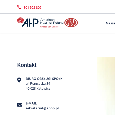
Przejdź
Wyszukiwarka
Kontakt
do
801 502 302
treści
Nasze
Kontakt
BIURO OBSŁUGI SPÓŁKI
ul. Francuska 34
40-028 Katowice
E-MAIL
sekretariat@ahop.pl