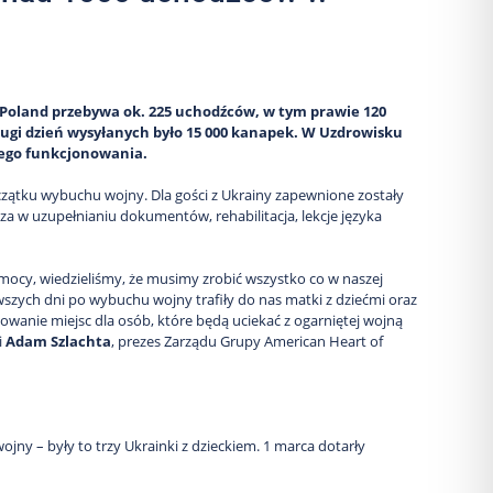
Poland przebywa ok. 225 uchodźców, w tym prawie 120
rugi dzień wysyłanych było 15 000 kanapek. W Uzdrowisku
nego funkcjonowania.
ątku wybuchu wojny. Dla gości z Ukrainy zapewnione zostały
a w uzupełnianiu dokumentów, rehabilitacja, lekcje języka
mocy, wiedzieliśmy, że musimy zrobić wszystko co w naszej
szych dni po wybuchu wojny trafiły do nas matki z dziećmi oraz
zowanie miejsc dla osób, które będą uciekać z ogarniętej wojną
i
Adam Szlachta
, prezes Zarządu Grupy American Heart of
jny – były to trzy Ukrainki z dzieckiem. 1 marca dotarły