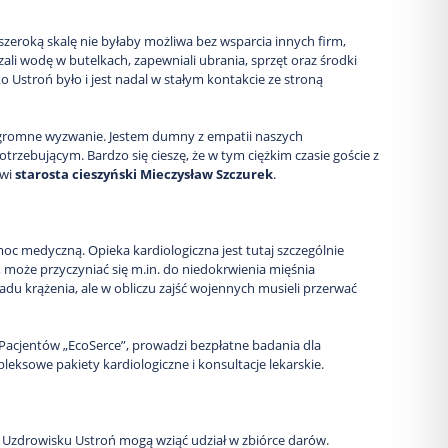
zeroką skalę nie byłaby możliwa bez wsparcia innych firm,
zali wodę w butelkach, zapewniali ubrania, sprzęt oraz środki
 Ustroń było i jest nadal w stałym kontakcie ze stroną
ogromne wyzwanie. Jestem dumny z empatii naszych
trzebującym. Bardzo się cieszę, że w tym ciężkim czasie goście z
ówi
starosta cieszyński Mieczysław Szczurek
.
c medyczną. Opieka kardiologiczna jest tutaj szczególnie
, może przyczyniać się m.in. do niedokrwienia mięśnia
du krążenia, ale w obliczu zajść wojennych musieli przerwać
acjentów „EcoSerce”, prowadzi bezpłatne badania dla
eksowe pakiety kardiologiczne i konsultacje lekarskie.
 Uzdrowisku Ustroń mogą wziąć udział w zbiórce darów.