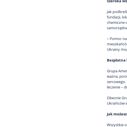
Szeroka ws
Jak podkreś
fundacji, l
chemiczne d
samorządo
– Pomoc nas
mieszkańców
Ukrainy mog
Bezpłatna 
Grupa Ameri
ważna, poni
sercowego. 
leczenie – 
Obecnie Gru
Ukraińców w
Jak możes
Wszystkie o