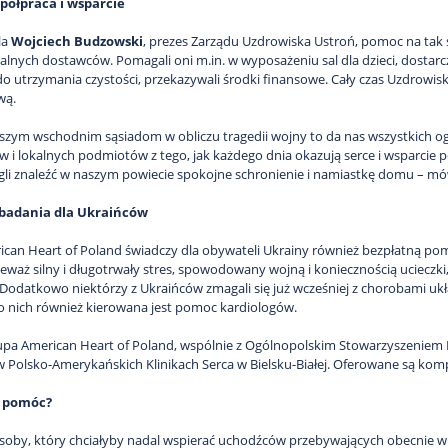
półpraca i wsparcie
la
Wojciech Budzowski
, prezes Zarządu Uzdrowiska Ustroń, pomoc na tak s
okalnych dostawców. Pomagali oni m.in. w wyposażeniu sal dla dzieci, dostarc
o utrzymania czystości, przekazywali środki finansowe. Cały czas Uzdrowisko
wą.
zym wschodnim sąsiadom w obliczu tragedii wojny to da nas wszystkich 
 i lokalnych podmiotów z tego, jak każdego dnia okazują serce i wsparcie po
li znaleźć w naszym powiecie spokojne schronienie i namiastkę domu – m
badania dla Ukraińców
can Heart of Poland świadczy dla obywateli Ukrainy również bezpłatną pomo
eważ silny i długotrwały stres, spowodowany wojną i koniecznością ucieczki
Dodatkowo niektórzy z Ukraińców zmagali się już wcześniej z chorobami ukła
do nich również kierowana jest pomoc kardiologów.
pa American Heart of Poland, wspólnie z Ogólnopolskim Stowarzyszeniem P
 Polsko-Amerykańskich Klinikach Serca w Bielsku-Białej. Oferowane są kompl
z pomóc?
soby, który chciałyby nadal wspierać uchodźców przebywających obecnie w