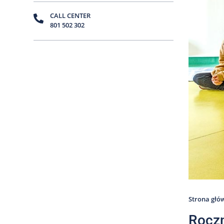
CALL CENTER
801 502 302
Strona głó
Roczn