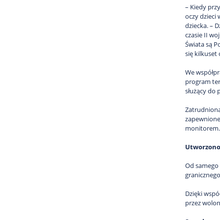
– Kiedy prz
oczy dzieci
dziecka. – 
czasie II w
Świata są Po
się kilkuset
We współpr
program ter
służący do p
Zatrudniona
zapewnione 
monitorem.
Utworzono 
Od samego p
granicznego
Dzięki wspó
przez wolon