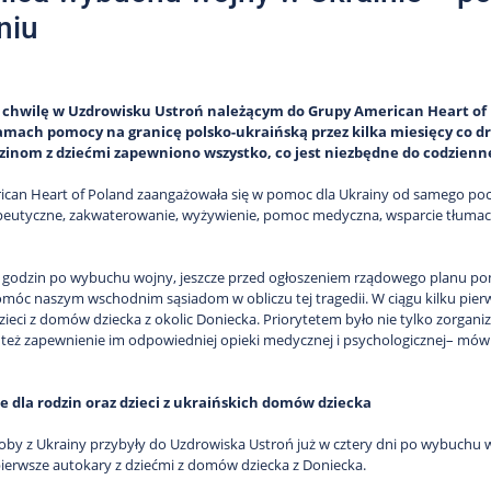
niu
chwilę w Uzdrowisku Ustroń należącym do Grupy American Heart of 
ramach pomocy na granicę polsko-ukraińską przez kilka miesięcy co d
zinom z dziećmi zapewniono wszystko, co jest niezbędne do codzien
can Heart of Poland zaangażowała się w pomoc dla Ukrainy od samego pocz
apeutyczne, zakwaterowanie, wyżywienie, pomoc medyczna, wsparcie tłumacz
ka godzin po wybuchu wojny, jeszcze przed ogłoszeniem rządowego planu po
móc naszym wschodnim sąsiadom w obliczu tej tragedii. W ciągu kilku pierw
dzieci z domów dziecka z okolic Doniecka. Priorytetem było nie tylko zorgani
e też zapewnienie im odpowiedniej opieki medycznej i psychologicznej– mów
e dla rodzin oraz dzieci z ukraińskich domów dziecka
oby z Ukrainy przybyły do Uzdrowiska Ustroń już w cztery dni po wybuchu wo
ierwsze autokary z dziećmi z domów dziecka z Doniecka.